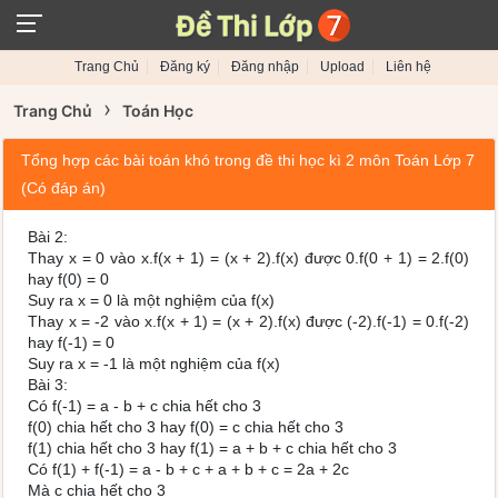
Trang Chủ
Đăng ký
Đăng nhập
Upload
Liên hệ
›
Trang Chủ
Toán Học
Tổng hợp các bài toán khó trong đề thi học kì 2 môn Toán Lớp 7
(Có đáp án)
Bài 2:
Thay x = 0 vào x.f(x + 1) = (x + 2).f(x) được 0.f(0 + 1) = 2.f(0)
hay f(0) = 0
Suy ra x = 0 là một nghiệm của f(x)
Thay x = -2 vào x.f(x + 1) = (x + 2).f(x) được (-2).f(-1) = 0.f(-2)
hay f(-1) = 0
Suy ra x = -1 là một nghiệm của f(x)
Bài 3:
Có f(-1) = a - b + c chia hết cho 3
f(0) chia hết cho 3 hay f(0) = c chia hết cho 3
f(1) chia hết cho 3 hay f(1) = a + b + c chia hết cho 3
Có f(1) + f(-1) = a - b + c + a + b + c = 2a + 2c
Mà c chia hết cho 3