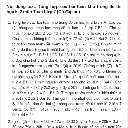
Nội dung text: Tổng hợp các bài toán khó trong đề thi
học kì 2 môn Toán Lớp 7 (Có đáp án)
Tổng hợp các bài toán khó trong đề thi học kì 2 lớp 7 A. Các bài
tập nâng cao chọn lọc trong đề thi học kì 2 lớp 7 Bài 1: Cho đa
thức f x ax3 2bx 2 3cx 4d a 0 với a, b, c, d là các số nguyên.
Chứng minh không thể tồn tại f(7) = 72 và f(3) = 42 Bài 2: Cho đa
thức f(x) thỏa mãn điều kiện: x.f(x + 1) = (x + 2).f(x). Chứng minh
rằng đa thức f(x) có ít nhất hai nghiệm Bài 3: Cho hàm số f x ax
2 bx c a,b,c Z . Biết f 1 3; f 0 3; f 1 3 . Chứng minh rằng a, b,
c đều chia hết cho 3 Bài 4: Cho đa thức f x ax3 bx 2 cx d với a
là số nguyên dương và f(5) - f(4) = 2019. Chứng miinh f(7) - f(2)
là hợp số Bài 5: Chứng minh rằng đa thức P x x3 x 5 không có
nghiệm nguyên 2 2 1 5 Bài 6: Tìm giá trị nhỏ nhất của biểu thức
x 2 4 Bài 7: Tìm n nguyên dương sao cho 2n 3n 1 Bài 8: Cho
đa thức M x3 x2 y 2x2 xy y 2 3y x 2017 . Tính giá trị của đa thức
M biết x + y - 2 = 0 1 Bài 9: Tìm giá trị lớn nhất của biểu thức A
x 2017 x 2 x2 1 Bài 10: Tìm giá trị nhỏ nhất của biểu thức B x2 1
B. Lời giải, đáp án bài tập nâng cao trong đề thi học kì 2 lớp 7
Bài 1: Có f(7) = 343a + 98b + 21c + 4d = 72 f(3) = 27a + 18b +
9c + 4d = 42
f(7) - f(3) = 316a + 80b + 12c = 30 30 Suy ra 4(79a + 20b + 3c) =
30 hay 79a + 20b + 3c = 4 Mà a, b, c là các số nguyên nên 79a