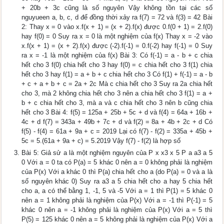
+ 20b + 3c cũng là số nguyên Vậy không tồn tại các số
nguyueen a, b, c, d để đồng thời xảy ra f(7) = 72 và f(3) = 42 Bài
2: Thay x = 0 vào x.f(x + 1) = (x + 2).f(x) được 0.f(0 + 1) = 2.f(0)
hay f(0) = 0 Suy ra x = 0 là một nghiệm của f(x) Thay x = -2 vào
x.f(x + 1) = (x + 2).f(x) được (-2).f(-1) = 0.f(-2) hay f(-1) = 0 Suy
ra x = -1 là một nghiệm của f(x) Bài 3: Có f(-1) = a - b + c chia
hết cho 3 f(0) chia hết cho 3 hay f(0) = c chia hết cho 3 f(1) chia
hết cho 3 hay f(1) = a + b + c chia hết cho 3 Có f(1) + f(-1) = a - b
+ c + a + b + c = 2a + 2c Mà c chia hết cho 3 Suy ra 2a chia hết
cho 3, mà 2 không chia hết cho 3 nên a chia hết cho 3 f(1) = a +
b + c chia hết cho 3, mà a và c chia hết cho 3 nên b cũng chia
hết cho 3 Bài 4: f(5) = 125a + 25b + 5c + d và f(4) = 64a + 16b +
4c + d f(7) = 343a + 49b + 7c + d và f(2) = 8a + 4b + 2c + d Có
f(5) - f(4) = 61a + 9a + c = 2019 Lại có f(7) - f(2) = 335a + 45b +
5c = 5.(61a + 9a + c) = 5.2019 Vậy f(7) - f(2) là hợp số
Bài 5: Giả sử a là một nghiệm nguyên của P x x3 x 5 P a a3 a 5
0 Với a = 0 ta có P(a) = 5 khác 0 nên a = 0 không phải là nghiệm
của P(x) Với a khác 0 thì P(a) chia hết cho a (do P(a) = 0 và a là
số nguyên khác 0) Suy ra a3 a 5 chia hết cho a hay 5 chia hết
cho a, a có thể bằng 1, -1, 5 và -5 Với a = 1 thì P(1) = 5 khác 0
nên a = 1 không phải là nghiệm của P(x) Với a = -1 thì P(-1) = 5
khác 0 nên a = -1 không phải là nghiệm của P(x) Với a = 5 thì
P(5) = 125 khác 0 nên a = 5 không phải là nghiệm của P(x) Với a