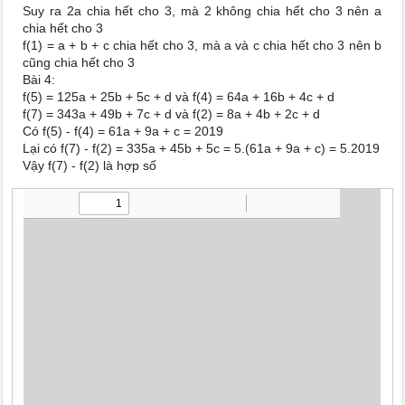
Suy ra 2a chia hết cho 3, mà 2 không chia hết cho 3 nên a
chia hết cho 3
f(1) = a + b + c chia hết cho 3, mà a và c chia hết cho 3 nên b
cũng chia hết cho 3
Bài 4:
f(5) = 125a + 25b + 5c + d và f(4) = 64a + 16b + 4c + d
f(7) = 343a + 49b + 7c + d và f(2) = 8a + 4b + 2c + d
Có f(5) - f(4) = 61a + 9a + c = 2019
Lại có f(7) - f(2) = 335a + 45b + 5c = 5.(61a + 9a + c) = 5.2019
Vậy f(7) - f(2) là hợp số