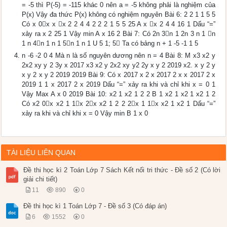
= -5 thì P(-5) = -115 khác 0 nên a = -5 không phải là nghiệm của
P(x) Vậy đa thức P(x) không có nghiệm nguyên Bài 6: 2 2 1 1 5 5
Có x 0x x x 2 2 4 4 2 2 2 1 5 5 25 A x x 2 4 4 16 1 Dấu “=”
xảy ra x 2 25 1 Vậy min A x 16 2 Bài 7: Có 2n 3n 1 2n 3 n 1 n
1 n 4n 1 n 1 5n 1 n 1 U 5 1; 5 Ta có bảng n + 1 -5 -1 1 5
n -6 -2 0 4 Mà n là số nguyên dương nên n = 4 Bài 8: M x3 x2 y
2x2 xy y 2 3y x 2017 x3 x2 y 2x2 xy y2 2y x y 2 2019 x2. x y 2 y
x y 2 x y 2 2019 2019 Bài 9: Có x 2017 x 2 x 2017 2 x x 2017 2 x
2019 1 1 x 2017 2 x 2019 Dấu “=” xảy ra khi và chỉ khi x = 0 1
Vậy Max A x 0 2019 Bài 10: x2 1 x2 1 2 2 B 1 x2 1 x2 1 x2 1 2
Có x2 0x x2 1 1x 2x x2 1 2 2 2x 1 1x x2 1 x2 1 Dấu “=”
xảy ra khi và chỉ khi x = 0 Vậy min B 1 x 0
TÀI LIỆU LIÊN QUAN
Đề thi học kì 2 Toán Lớp 7 Sách Kết nối tri thức - Đề số 2 (Có lời
giải chi tiết)
11
890
0
Đề thi học kì 1 Toán Lớp 7 - Đề số 3 (Có đáp án)
6
1552
0