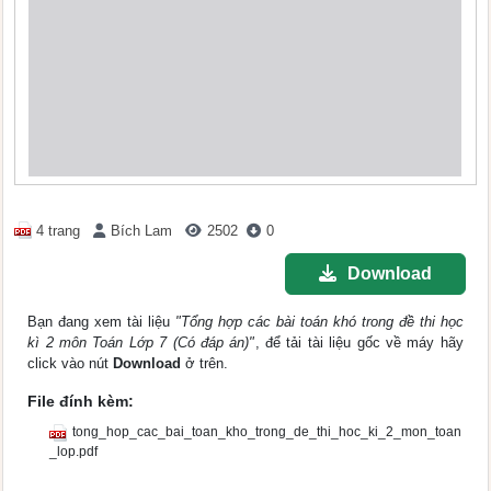
4 trang
Bích Lam
2502
0
Download
Bạn đang xem tài liệu
"Tổng hợp các bài toán khó trong đề thi học
kì 2 môn Toán Lớp 7 (Có đáp án)"
, để tải tài liệu gốc về máy hãy
click vào nút
Download
ở trên.
File đính kèm:
tong_hop_cac_bai_toan_kho_trong_de_thi_hoc_ki_2_mon_toan
_lop.pdf