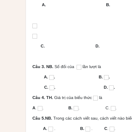
A. B.
C. D.
Câu 3. NB.
Số đối của
lần lượt là
A.
. B.
.
C.
. D.
.
Câu 4. TH.
Giá trị của biểu thức
là
A
.
.
B.
. C.
Câu 5.NB.
Trong các cách viết sau, cách viết nào biể
A.
.
B.
.
C
.