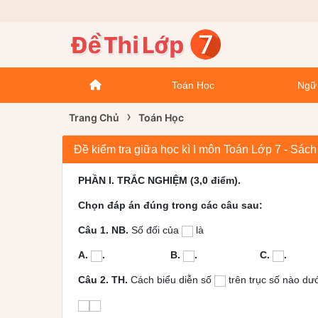
Toán Học
Ngữ
›
Trang Chủ
Toán Học
Đề kiểm tra giữa học kì I môn Toán Lớp 7 - Sác
PHẦN I. TRẮC NGHIỆM (3,0 điểm).
Chọn đáp án đúng trong các câu sau:
Câu 1. NB.
Số đối của
là
A.
. B.
. C.
.
Câu 2. TH.
Cách biểu diễn số
trên trục số nào dư