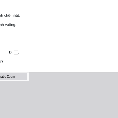
hình chữ nhật.
nh vuông.
 là
D.
.
gì?