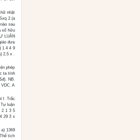
chữ nhật
 Sxq 2.(a
 nào sau
à số hữu
 TỰ LUẬN
giáo đưa
) 1 4 4 9
) 2,5 x .
hiện phép
 ta tính
5đ). NB.
. VDC. A
 I: Trắc
 Tự luận
 2 1 3 5
 4 29 3 x
b a) 1369
Thể tích