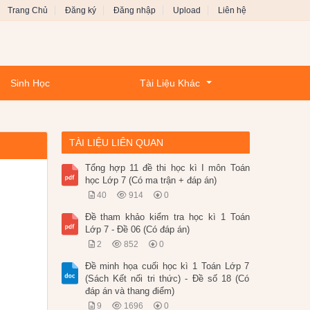
Trang Chủ
Đăng ký
Đăng nhập
Upload
Liên hệ
Sinh Học
Tài Liệu Khác
TÀI LIỆU LIÊN QUAN
Tổng hợp 11 đề thi học kì I môn Toán
học Lớp 7 (Có ma trận + đáp án)
40
914
0
Đề tham khảo kiểm tra học kì 1 Toán
Lớp 7 - Đề 06 (Có đáp án)
2
852
0
Đề minh họa cuối học kì 1 Toán Lớp 7
(Sách Kết nối tri thức) - Đề số 18 (Có
đáp án và thang điểm)
9
1696
0