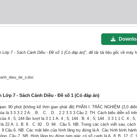
Downlo
n Lớp 7 - Sách Cánh Diều - Đề số 1 (Có đáp án)"
, để tải tài liệu gốc về máy 
canh_dieu_de_s.doc
n Lớp 7 - Sách Cánh Diều - Đề số 1 (Có đáp án)
n: 90 phút (không kể thời gian phát đề) PHẦN I. TRẮC NGHIỆM (3,0 điể
 là 3 3 3 2 2 A. . B. . C. . D. . 2 2 3 3 3 Câu 2. TH. Cách biểu diễn số trê
 4 ; 5; 144 lần lượt là 3 1 1 A. 4 ; 5; 144 . B. 4 ; 5; 144 . 3 3 1 1 C. 4 ; 5;
. là 22 A. 1. B. 8 . C. 92 . D. 94 . Câu 5. NB. Trong các cách viết sau, cách
 0 x 9 Câu 6. NB. Các mặt bên của hình lăng trụ đứng là A. Các hình bình hàn
ông. Câu 7. NB. Hình lăng trụ đứng tam giác có số cạnh là A. 8. B. 12. C. 9