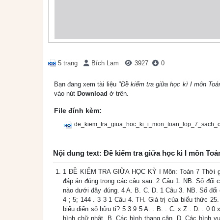
5 trang
Bích Lam
3927
0
Bạn đang xem tài liệu
"Đề kiểm tra giữa học kì I môn Toá
vào nút
Download
ở trên.
File đính kèm:
de_kiem_tra_giua_hoc_ki_i_mon_toan_lop_7_sach_
Nội dung text: Đề kiểm tra giữa học kì I môn Toá
1 ĐỀ KIỂM TRA GIỮA HỌC KỲ I Môn: Toán 7 Thời gia
đáp án đúng trong các câu sau: 2 Câu 1. NB. Số đối của
nào dưới đây đúng. 4 A. B. C. D. 1 Câu 3. NB. Số đối của
4 ; 5; 144 . 3 3 1 Câu 4. TH. Giá trị của biểu thức 25
biểu diển số hữu tỉ? 5 3 9 5 A. . B. . C. x Z . D. . 0
hình chữ nhật. B. Các hình thang cân. D. Các hình vu