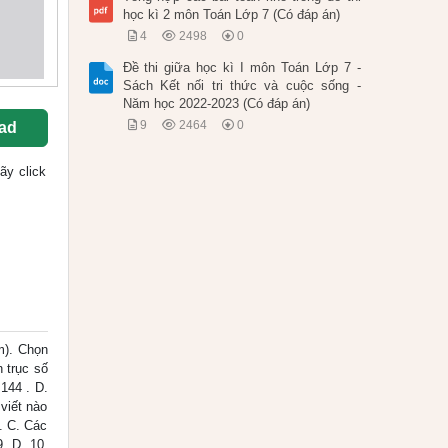
học kì 2 môn Toán Lớp 7 (Có đáp án)
4
2498
0
Đề thi giữa học kì I môn Toán Lớp 7 -
Sách Kết nối tri thức và cuộc sống -
Năm học 2022-2023 (Có đáp án)
9
2464
0
ad
hãy click
m). Chọn
n trục số
 144 . D.
 viết nào
h. C. Các
. D. 10.