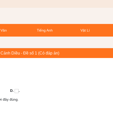
 Văn
Tiếng Anh
Vật Lí
h Cánh Diều - Đề số 1 (Có đáp án)
 D.
.
ới đây đúng.