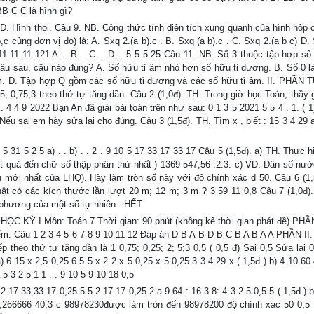
B C C là hình gì?
.D. Hình thoi. Câu 9. NB. Công thức tính diện tích xung quanh của hình hộp 
,b,c cùng đơn vị đo) là: A. Sxq 2.(a b).c . B. Sxq (a b).c . C. Sxq 2.(a b c) D.
11 11 11 121 A. . B. . C. . D. . 5 5 5 25 Câu 11. NB. Số 3 thuộc tập hợp số
c câu sau, câu nào đúng? A. Số hữu tỉ âm nhỏ hơn số hữu tỉ dương. B. Số 0 l
âm. D. Tập hợp Q gồm các số hữu tỉ dương và các số hữu tỉ âm. II. PHẦN
25; 0,75;3 theo thứ tự tăng dần. Câu 2 (1,0đ). TH. Trong giờ học Toán, thầy 
 . 4 4 9 2022 Bạn An đã giải bài toán trên như sau: 0 1 3 5 2021 5 5 4 . 1. ( 1
ếu sai em hãy sửa lại cho đúng. Câu 3 (1,5đ). TH. Tìm x , biết : 15 3 4 29 a
5 31 5 2 5 a) . . b) . . 2 . 9 10 5 17 33 17 33 17 Câu 5 (1,5đ). a) TH. Thực 
kết quả đến chữ số thập phân thứ nhất ) 1369 547,56 .2:3. c) VD. Dân số nước
u mới nhất của LHQ). Hãy làm tròn số này với độ chính xác d 50. Câu 6 (1,
hật có các kích thước lần lượt 20 m; 12 m; 3 m ? 3 59 11 0,8 Câu 7 (1,0đ)
h phương của một số tự nhiên. .HẾT
 I Môn: Toán 7 Thời gian: 90 phút (không kể thời gian phát đề) PHẦN
ểm. Câu 1 2 3 4 5 6 7 8 9 10 11 12 Đáp án D B A B D B C B A B A A PHẦN II.
theo thứ tự tăng dần là 1 0,75; 0,25; 2; 5;3 0,5 ( 0,5 đ) Sai 0,5 Sửa lại 0
) 6 15 x 2,5 0,25 6 5 5 x 2 2 x 5 0,25 x 5 0,25 3 3 4 29 x ( 1,5đ ) b) 4 10 60
 5 3 2 5 1 1 . . 9 10 5 9 10 18 0,5
. 2 17 33 33 17 0,25 5 5 2 17 17 0,25 2 a 9 64 : 16 3 8: 4 3 2 5 0,5 5 ( 1,5đ ) 
 40,266666 40,3 c 98978230được làm tròn đến 98978200 độ chính xác 50 0,5 