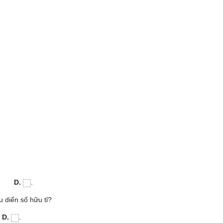
.
D.
.
u diển số hữu tỉ?
.
D.
.