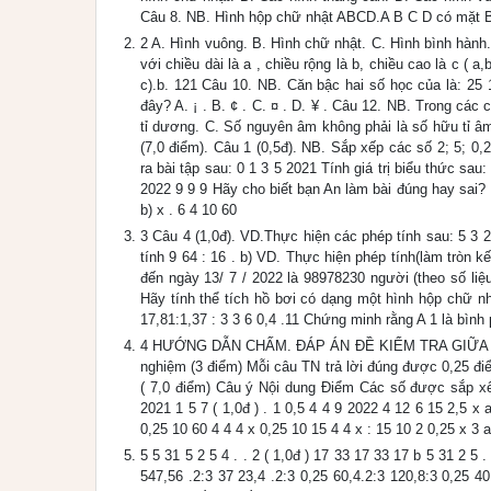
Câu 8. NB. Hình hộp chữ nhật ABCD.A B C D có mặt B
2 A. Hình vuông. B. Hình chữ nhật. C. Hình bình hành
với chiều dài là a , chiều rộng là b, chiều cao là c ( a
c).b. 121 Câu 10. NB. Căn bậc hai số học của là: 25 
đây? A. ¡ . B. ¢ . C. ¤ . D. ¥ . Câu 12. NB. Trong cá
tỉ dương. C. Số nguyên âm không phải là số hữu tỉ 
(7,0 điểm). Câu 1 (0,5đ). NB. Sắp xếp các số 2; 5; 0,
ra bài tập sau: 0 1 3 5 2021 Tính giá trị biểu thức sau:
2022 9 9 9 Hãy cho biết bạn An làm bài đúng hay sai? N
b) x . 6 4 10 60
3 Câu 4 (1,0đ). VD.Thực hiện các phép tính sau: 5 3 2 
tính 9 64 : 16 . b) VD. Thực hiện phép tính(làm tròn 
đến ngày 13/ 7 / 2022 là 98978230 người (theo số liệ
Hãy tính thể tích hồ bơi có dạng một hình hộp chữ n
17,81:1,37 : 3 3 6 0,4 .11 Chứng minh rằng A 1 là bìn
4 HƯỚNG DẪN CHẤM. ĐÁP ÁN ĐỀ KIỂM TRA GIỮA HỌC KỲ
nghiệm (3 điểm) Mỗi câu TN trả lời đúng được 0,25 đi
( 7,0 điểm) Câu ý Nội dung Điểm Các số được sắp xếp 
2021 1 5 7 ( 1,0đ ) . 1 0,5 4 4 9 2022 4 12 6 15 2,5 x a
0,25 10 60 4 4 4 x 0,25 10 15 4 4 x : 15 10 2 0,25 x 3 a
5 5 31 5 2 5 4 . . 2 ( 1,0đ ) 17 33 17 33 17 b 5 31 2 5 
547,56 .2:3 37 23,4 .2:3 0,25 60,4.2:3 120,8:3 0,25