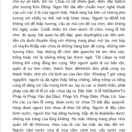
cho sự an lành, ấm no. Chùa có rất nhiều gian, điện, đặc biệtcó
pho tượng Kim Đồng- Ngọc Nữ đạt đến chuẩn mực nghệ thuật
cao với các tỉ lệ của người thật. Hành lang hai bên có những pho
tượng với nhiều tư thế, nét mặt khác nhau. Người ta đếnlỗ hội
không chỉ để thắp hương, cầu an mà còn để vui chơi, đón không
khí ngày xuân. Córất nhiều trò chơi được tổ chức trong lễ hội
như: đu quay, hát quan họ đối đáp, giao duyêngiữa các liền anh,
liền chị dưới thuyền rồng với những trang phục mớ ba, mớ bảy
cổ truyền.Khắp sân chùa là những hàng bán đồ cúng, những nén
hương trầm, hay những đồ chơi dân giancho trẻ em như sáo,
trống hoặc chỉ là những bông lan thơm ngát. Tất cảtạo ra một
không khí cộng đồng ấm cúng. Mọi người quên đi sự bận rộn,
quên đi sự bon chen, thách thức đểnhớtới đức phật cùng sự
thánh thiện, nhớ tới cõi bình an của tâm hồn. Khoảng 7 giờ sáng
ngày8/4, người ta đã nghe thấy tiếng chiêng, tiếng trống và tiếng
cúng tế dâng sớ cầu mong bình an, lạy tạ các vị thánh thần, phật
pháp của đội tế lễ tứ sắc chùa lập ra. Đặc biệt, ở lễ hộiDâuthờTứ
Pháp là Pháp Vân (bà Dâu), Pháp Vũ, Pháp Điện, Pháp Lôi. Sau
khi các cụ làm lễ xong, đoàn rước từ chùa Tổ bắt đầu quayvề,
hàng đoàn người kéo nhau đi theo hộ tống. Người đi đầu cầm
bình nước, người thứ hai dâng hương, tiếp đó là đoànkiệu được
những trai tráng của lồng khiêng. Họ mặc những trang phục như
quân tốt đỏ thờixưa, theo sau là các bà mặc áo nâu đội sớ.
Người cầm nước vừa đi vừa cầm cành trúc vẩy nước vào