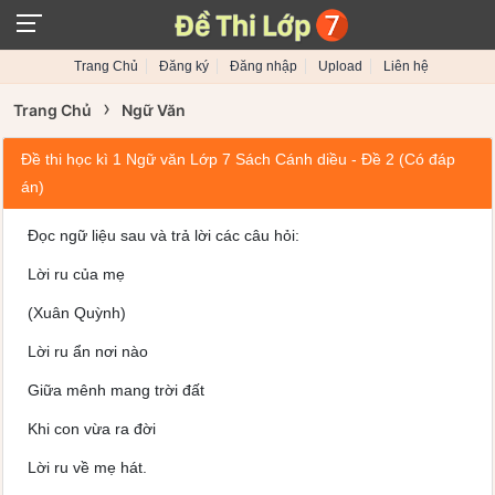
Trang Chủ
Đăng ký
Đăng nhập
Upload
Liên hệ
›
Trang Chủ
Ngữ Văn
Đề thi học kì 1 Ngữ văn Lớp 7 Sách Cánh diều - Đề 2 (Có đáp
án)
Đọc ngữ liệu sau và trả lời các câu hỏi:
Lời ru của mẹ
(Xuân Quỳnh)
Lời ru ẩn nơi nào
Giữa mênh mang trời đất
Khi con vừa ra đời
Lời ru về mẹ hát.