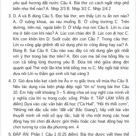
yêu quê hương đất nước Câu 4. Bài thơ có cách ngắt nhịp phổ
biến như thế nào? A. Nhịp 2/3 B. Nhịp 3/2 C. Nhịp 1/4 2
D. A và B đúng Câu 5. Đọc bài thơ, em thấy Lời ru ẩn nơi nào?
A. Ở ruộng khoai, ao rau muống B. Ở cổng trường C. Trên
đường, trên núi, ngoài biển D. Ở khắp mọi nơi Câu 6. Lời ru của
mẹ ở bên con khi nào? A. Lúc con chào đời B. Lúc con đi học C.
Khi con khôn lớn D. Suốt cuộc đời con Câu 7. Trong câu thơ:
Lời ru cũng gập ghềnh đã sử dụng phó từ cũng đúng hay sai? A.
Đúng B. Sai Câu 8. Câu nào sau đây có nội dung gần gũi nhất
với ý thơ trong bài thơ trên? A. Đời con mẹ bế mẹ bồng Mẹ ru
con cả tiếng lòng thương yêu B. Đứa trẻ nhỏ giữa dòng đời
quạnh quẽ Thè một lần khe khẽ tiếng mẹ ru C. Mẹ ngồi hát khúc
đưa nôi Lời ru thầm gọi sinh sôi hạt vàng 3
D. Gió đưa kẽo kẹt cành tre Ầu ơ ru giấc trưa về mùa thu Câu 9.
Nêu tác dụng của biện pháp điệp ngữ “lời ru” trong bài thơ Câu
10. Em hãy viết khoảng 3 – 5 dòng chia sẻ suy nghĩ của mình về
ý nghĩa của lời ru trong cuộc sống. Phần II: TẬP LÀM VĂN (6
điểm) Dựa vào các văn bản đã học (“Ca Huế”, “Hội thi thổi cơm”,
“Những nét đặc sắc trên “đất vật” Bắc Giang”), hãy viết bài văn
thuyết minh về một số quy tắc, luật lệ cho một trong các hoạt
động hay trò chơi đã được giới thiệu hoặc các hoạt động hay trò
chơi tương tự của địa phương em. 4
ĐÁP ÁN: Phần I: Câu 1 (0.25 điểm): Bài thơ được viết theo thể