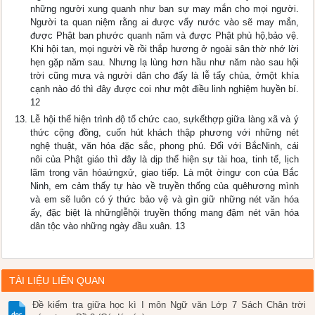
những người xung quanh như ban sự may mắn cho mọi người.
Người ta quan niệm rằng ai được vẩy nước vào sẽ may mắn,
được Phật ban phước quanh năm và được Phật phù hộ,bảo vệ.
Khi hội tan, mọi người về rồi thắp hương ở ngoài sân thờ nhớ lời
hẹn gặp năm sau. Nhưng lạ lùng hơn hầu như năm nào sau hội
trời cũng mưa và người dân cho đấy là lễ tẩy chùa, ởmột khía
cạnh nào đó thì đây được coi như một điều linh nghiệm huyền bí.
12
Lễ hội thể hiện trình độ tổ chức cao, sựkếthợp giữa làng xã và ý
thức cộng đồng, cuốn hút khách thập phương với những nét
nghệ thuật, văn hóa đặc sắc, phong phú. Đối với BắcNinh, cái
nôi của Phật giáo thì đây là dịp thể hiện sự tài hoa, tinh tế, lịch
lãm trong văn hóaứngxử, giao tiếp. Là một ờingư con của Bắc
Ninh, em cảm thấy tự hào về truyền thống của quêhương mình
và em sẽ luôn có ý thức bảo vệ và gìn giữ những nét văn hóa
ấy, đặc biệt là nhữnglễhội truyền thống mang đậm nét văn hóa
dân tộc vào những ngày đầu xuân. 13
TÀI LIỆU LIÊN QUAN
Đề kiểm tra giữa học kì I môn Ngữ văn Lớp 7 Sách Chân trời