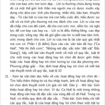
cho con bao ước mơ tươi đẹp. - Lời ru thường chứa đựng trong
đó cả một thế giới tinh thần mà người mẹ có được muốn xây
dựng cho đứa con: tình yêu thương, nhắn nhủ, bảo ban, khuyên
dạy - Từ câu hát ru của mẹ mà con hiểu cuộc đời, hiểu được sự
vất vả và tình yêu thương mà mẹ dành cho con. Lời ru của mẹ
đã chắp cho con đôi cánh, đã cho con ước mơ, niềm tin, và nghị
lực để con bay cao bay xa. - Lời ru là điều thiêng liêng, cao đẹp
trong cuộc sống này. Mẹ đã gửi gắm vào lời ru biết bao tâm tình,
ước mong dành cho con. Lời ru của mẹ là tài sản quý giá nhất
mà con có. Phần I (6 điểm) Dựa vào các văn bản đã học (“Ca
Huế”, “Hội thi thổi cơm”, “Những nét đặc sắc trên “đất vật” Bắc
Giang”), hãy viết bài văn thuyết minh về một số quy tắc, luật lệ
cho một trong các hoạt động hay trò chơi đã được giới thiệu
hoặc các hoạt động hay trò chơi tương tự của địa phương em.
Phương pháp giải: - Xác định hoạt động hay trò chơi sẽ viết bài
văn thuyết minh về quy tắc, luật lệ 10
- Xem lại văn bản đọc hiểu về các hoạt động hay trò chơi đó -
Tìm hiểu thêm thông tin và thu nhập tranh, ảnh về hoạt động hay
trò chơi định thuyết minh Lời giải chi tiết: Dàn ý: - Mở bài: Giới
thiệu hoạt động hay trò chơi. Ví dụ: Ca Huế là một trong những
hoạt động văn hóa rất đặc sắc của vùng đất cố đô Huế. Trong ca
Huế, có nhiều quy định rất đặc sắc. - Thân bài: Giới thiệu chi tiết
các quy tắc, luật lệ của hoạt động hay trò chơi theo một trật tự