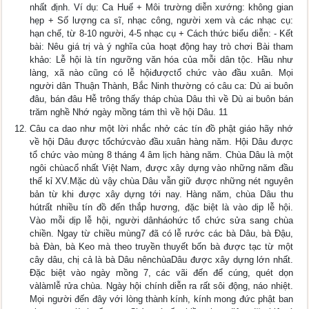
nhất định. Ví dụ: Ca Huế + Môi trường diễn xướng: không gian
hẹp + Số lượng ca sĩ, nhạc công, người xem và các nhạc cụ:
hạn chế, từ 8-10 người, 4-5 nhạc cụ + Cách thức biểu diễn: - Kết
bài: Nêu giá trị và ý nghĩa của hoạt động hay trò chơi Bài tham
khảo: Lễ hội là tín ngưỡng văn hóa của mỗi dân tộc. Hầu như
làng, xã nào cũng có lễ hộiđượctổ chức vào đầu xuân. Mọi
người dân Thuận Thành, Bắc Ninh thường có câu ca: Dù ai buôn
đâu, bán đâu Hễ trông thấy tháp chùa Dâu thì về Dù ai buôn bán
trăm nghề Nhớ ngày mồng tám thì về hội Dâu. 11
Câu ca dao như một lời nhắc nhở các tín đồ phật giáo hãy nhớ
về hội Dâu được tổchứcvào đầu xuân hàng năm. Hội Dâu được
tổ chức vào mùng 8 tháng 4 âm lịch hàng năm. Chùa Dâu là một
ngôi chùacổ nhất Việt Nam, được xây dựng vào những năm đầu
thế kỉ XV.Mặc dù vậy chùa Dâu vẫn giữ được những nét nguyên
bản từ khi được xây dựng tới nay. Hàng năm, chùa Dâu thu
hútrất nhiều tín đồ đến thắp hương, đặc biệt là vào dịp lễ hội.
Vào mỗi dịp lễ hội, người dânháohức tổ chức sửa sang chùa
chiền. Ngay từ chiều mùng7 đã có lễ rước các bà Dâu, bà Đậu,
bà Đàn, bà Keo mà theo truyền thuyết bốn bà được tạc từ một
cây dâu, chị cả là bà Dâu nênchùaDâu được xây dựng lớn nhất.
Đặc biệt vào ngày mồng 7, các vãi đến để cúng, quét dọn
vàlàmlễ rửa chùa. Ngày hội chính diễn ra rất sôi động, náo nhiệt.
Mọi người đến đây với lòng thành kính, kính mong đức phật ban