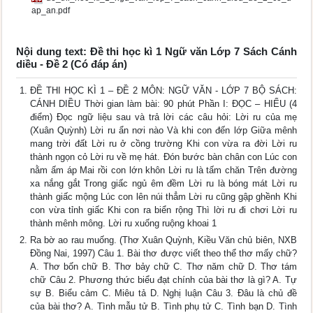
ap_an.pdf
Nội dung text: Đề thi học kì 1 Ngữ văn Lớp 7 Sách Cánh
diều - Đề 2 (Có đáp án)
ĐỀ THI HỌC KÌ 1 – ĐỀ 2 MÔN: NGỮ VĂN - LỚP 7 BỘ SÁCH:
CÁNH DIỀU Thời gian làm bài: 90 phút Phần I: ĐỌC – HIỂU (4
điểm) Đọc ngữ liệu sau và trả lời các câu hỏi: Lời ru của mẹ
(Xuân Quỳnh) Lời ru ẩn nơi nào Và khi con đến lớp Giữa mênh
mang trời đất Lời ru ở cồng trường Khi con vừa ra đời Lời ru
thành ngọn cỏ Lời ru về mẹ hát. Đón bước bàn chân con Lúc con
nằm ấm áp Mai rồi con lớn khôn Lời ru là tấm chăn Trên đường
xa nắng gắt Trong giấc ngủ êm đềm Lời ru là bóng mát Lời ru
thành giấc mộng Lúc con lên núi thẳm Lời ru cũng gập ghềnh Khi
con vừa tỉnh giấc Khi con ra biển rộng Thì lời ru đi chơi Lời ru
thành mênh mông. Lời ru xuống ruộng khoai 1
Ra bờ ao rau muống. (Thơ Xuân Quỳnh, Kiều Văn chủ biên, NXB
Đồng Nai, 1997) Câu 1. Bài thơ được viết theo thể thơ mấy chữ?
A. Thơ bốn chữ B. Thơ bảy chữ C. Thơ năm chữ D. Thơ tám
chữ Câu 2. Phương thức biểu đạt chính của bài thơ là gì? A. Tự
sự B. Biểu cảm C. Miêu tả D. Nghị luận Câu 3. Đâu là chủ đề
của bài thơ? A. Tình mẫu tử B. Tình phụ tử C. Tình bạn D. Tình