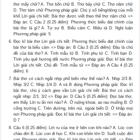
thơ mấy chữ? A. Thơ bốn chữ B. Thơ bảy chữ C. Thơ năm chữ
D. Thơ tám chữ Phương pháp giải: Chú ý số tiếng/dòng của mỗi
khổ Lời giải chi tiết: Bài thơ được viết theo thể thơ năm chữ =>
Đáp án: C Câu 2 (0.25 điểm): Phương thức biểu đạt chính của
bài thơ là gì? A. Tự sự B. Biểu cảm C. Miêu tả D. Nghị luận
Phương pháp giải: 5
Đọc kĩ bài thơ Lời giải chi tiết: Phương thức biểu đạt chính của
bài thơ là biểu cảm => Đáp án: B Câu 3 (0.25 điểm): Đâu là chủ
đề của bài thơ? A. Tình mẫu tử B. Tình phụ tử C. Tình bạn D.
Tình yêu quê hương đất nước Phương pháp giải: Đọc kĩ bài thơ
Lời giải chi tiết: Chủ đề: Tình mẫu tử => Đáp án: A Câu 4 (0.25
điểm): 6
Bài thơ có cách ngắt nhịp phổ biến như thế nào? A. Nhịp 2/3 B.
Nhịp 3/2 C. Nhịp 1/4 D. A và B đúng Phương pháp giải: Đọc kĩ
bài thơ, chú ý cách gieo vần Lời giải chi tiết: Bài thơ có cách
ngắt nhịp: 2/3, 3/2 => Đáp án: D Câu 5 (0.25 điểm): Đọc bài thơ,
em thấy Lời ru ẩn nơi nào? A. Ở ruộng khoai, ao rau muống B. Ở
cổng trường C. Trên đường, trên núi, ngoài biển D. Ở khắp mọi
nơi Phương pháp giải: Đọc kĩ bài thơ Lời giải chi tiết: => Đáp án:
D 7
Câu 6 (0.25 điểm): Lời ru của mẹ ở bên con khi nào? A. Lúc con
chào đời B. Lúc con đi học C. Khi con khôn lớn D. Suốt cuộc đời
con Phương pháp giải: Đọc kĩ bài thơ Lời giải chi tiết: => Đáp