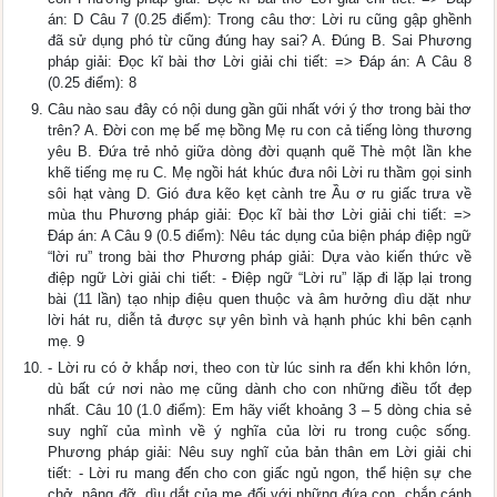
án: D Câu 7 (0.25 điểm): Trong câu thơ: Lời ru cũng gập ghềnh
đã sử dụng phó từ cũng đúng hay sai? A. Đúng B. Sai Phương
pháp giải: Đọc kĩ bài thơ Lời giải chi tiết: => Đáp án: A Câu 8
(0.25 điểm): 8
Câu nào sau đây có nội dung gần gũi nhất với ý thơ trong bài thơ
trên? A. Đời con mẹ bế mẹ bồng Mẹ ru con cả tiếng lòng thương
yêu B. Đứa trẻ nhỏ giữa dòng đời quạnh quẽ Thè một lần khe
khẽ tiếng mẹ ru C. Mẹ ngồi hát khúc đưa nôi Lời ru thầm gọi sinh
sôi hạt vàng D. Gió đưa kẽo kẹt cành tre Ầu ơ ru giấc trưa về
mùa thu Phương pháp giải: Đọc kĩ bài thơ Lời giải chi tiết: =>
Đáp án: A Câu 9 (0.5 điểm): Nêu tác dụng của biện pháp điệp ngữ
“lời ru” trong bài thơ Phương pháp giải: Dựa vào kiến thức về
điệp ngữ Lời giải chi tiết: - Điệp ngữ “Lời ru” lặp đi lặp lại trong
bài (11 lần) tạo nhịp điệu quen thuộc và âm hưởng dìu dặt như
lời hát ru, diễn tả được sự yên bình và hạnh phúc khi bên cạnh
mẹ. 9
- Lời ru có ở khắp nơi, theo con từ lúc sinh ra đến khi khôn lớn,
dù bất cứ nơi nào mẹ cũng dành cho con những điều tốt đẹp
nhất. Câu 10 (1.0 điểm): Em hãy viết khoảng 3 – 5 dòng chia sẻ
suy nghĩ của mình về ý nghĩa của lời ru trong cuộc sống.
Phương pháp giải: Nêu suy nghĩ của bản thân em Lời giải chi
tiết: - Lời ru mang đến cho con giấc ngủ ngon, thể hiện sự che
chở, nâng đỡ, dìu dắt của mẹ đối với những đứa con, chắp cánh