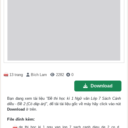
13 trang
Bích Lam
2282
0
Download
Bạn đang xem tài liệu
"Đề thi học kì 1 Ngữ văn Lớp 7 Sách Cánh
diều - Đề 2 (Có đáp án)"
, để tải tài liệu gốc về máy hãy click vào nút
Download
ở trên.
File đính kèm:
de_thi_hoc_ki_1_ngu_van_lop_7_sach_canh_dieu_de_2_co_d