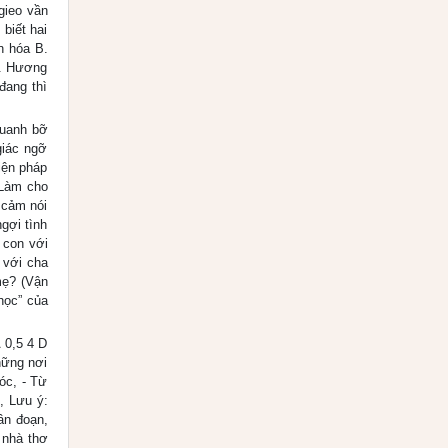
gieo vần
biết hai
n hóa B.
C. Hương
đang thì
quanh bỡ
giác ngỡ
iện pháp
 Làm cho
 cảm nói
gợi tình
 con với
 với cha
mẹ? (Vận
học” của
 0,5 4 D
hững nơi
óc, - Từ
, Lưu ý:
ân đoạn,
 nhà thơ