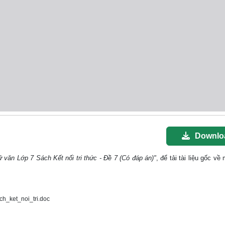
Downlo
 văn Lớp 7 Sách Kết nối tri thức - Đề 7 (Có đáp án)"
, để tải tài liệu gốc về
_ket_noi_tri.doc