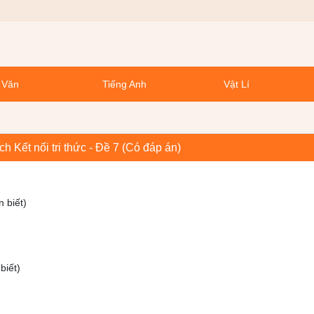
 Văn
Tiếng Anh
Vật Lí
 Kết nối tri thức - Đề 7 (Có đáp án)
n biết)
biết)