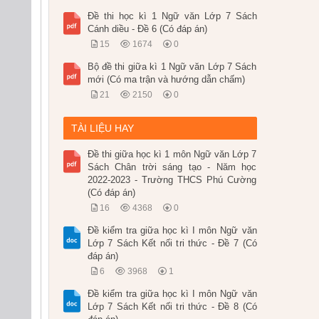
Đề thi học kì 1 Ngữ văn Lớp 7 Sách
Cánh diều - Đề 6 (Có đáp án)
15
1674
0
Bộ đề thi giữa kì 1 Ngữ văn Lớp 7 Sách
mới (Có ma trận và hướng dẫn chấm)
21
2150
0
TÀI LIỆU HAY
Đề thi giữa học kì 1 môn Ngữ văn Lớp 7
Sách Chân trời sáng tạo - Năm học
2022-2023 - Trường THCS Phú Cường
(Có đáp án)
16
4368
0
Đề kiểm tra giữa học kì I môn Ngữ văn
Lớp 7 Sách Kết nối tri thức - Đề 7 (Có
đáp án)
6
3968
1
Đề kiểm tra giữa học kì I môn Ngữ văn
Lớp 7 Sách Kết nối tri thức - Đề 8 (Có