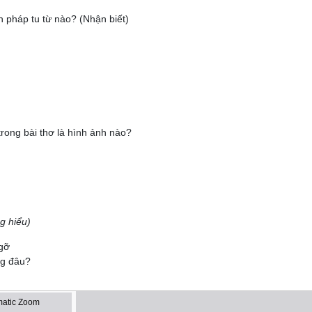
n pháp tu từ nào? (Nhận biết)
rong bài thơ là hình ảnh nào?
g hiểu)
gỡ
ng đâu?