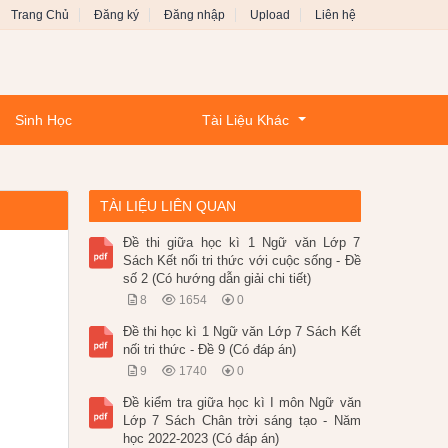
Trang Chủ
Đăng ký
Đăng nhập
Upload
Liên hệ
Sinh Học
Tài Liệu Khác
TÀI LIỆU LIÊN QUAN
Đề thi giữa học kì 1 Ngữ văn Lớp 7
Sách Kết nối tri thức với cuộc sống - Đề
số 2 (Có hướng dẫn giải chi tiết)
8
1654
0
Đề thi học kì 1 Ngữ văn Lớp 7 Sách Kết
nối tri thức - Đề 9 (Có đáp án)
9
1740
0
Đề kiểm tra giữa học kì I môn Ngữ văn
Lớp 7 Sách Chân trời sáng tạo - Năm
học 2022-2023 (Có đáp án)