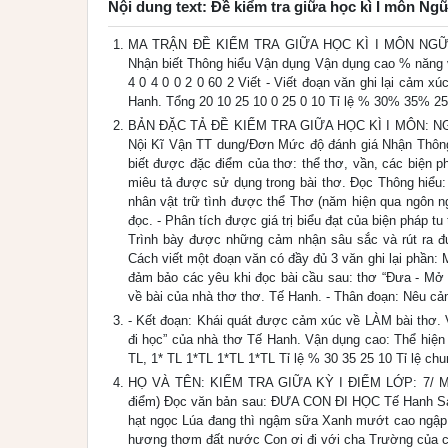
Nội dung text: Đề kiểm tra giữa học kì I môn Ngữ
MA TRẬN ĐỀ KIỂM TRA GIỮA HỌC KÌ I MÔN NGỮ V
Nhận biết Thông hiểu Vận dụng Vận dụng cao % năn
4 0 4 0 0 2 0 60 2 Viết - Viết đoạn văn ghi lại cảm x
Hanh. Tổng 20 10 25 10 0 25 0 10 Tỉ lệ % 30% 35% 
BẢN ĐẶC TẢ ĐỀ KIỂM TRA GIỮA HỌC KÌ I MÔN: NGỮ
Nội Kĩ Vận TT dung/Đơn Mức độ đánh giá Nhận Thông 
biết được đặc điểm của thơ: thể thơ, vần, các biện ph
miêu tả được sử dụng trong bài thơ. Đọc Thông hiểu: 
nhân vật trữ tình được thể Thơ (năm hiện qua ngôn n
đọc. - Phân tích được giá trị biểu đạt của biện pháp t
Trình bày được những cảm nhận sâu sắc và rút ra đượ
Cách viết một đoạn văn có đầy đủ 3 văn ghi lại phần:
đảm bảo các yêu khi đọc bài cầu sau: thơ “Đưa - Mở 
về bài của nhà thơ thơ. Tế Hanh. - Thân đoạn: Nêu cả
- Kết đoạn: Khái quát được cảm xúc về LÀM bài thơ. 
đi học” của nhà thơ Tế Hanh. Vận dụng cao: Thể hiện
TL, 1* TL 1*TL 1*TL 1*TL Tỉ lệ % 30 35 25 10 Tỉ lệ ch
HỌ VÀ TÊN: KIỂM TRA GIỮA KỲ I ĐIỂM LỚP: 7/ MÔN:
điểm) Đọc văn bản sau: ĐƯA CON ĐI HỌC Tế Hanh Sá
hạt ngọc Lúa đang thì ngậm sữa Xanh mướt cao ngập
hương thơm đất nước Con ơi đi với cha Trường của c