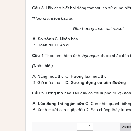
Câu 3.
Hãy cho biết hai dòng thơ sau có sử dụng biệ
“Hương lúa tỏa bao la
Như hương thơm đất nước”
A. So sánh
C.
Nhân hóa
B. Hoán dụ
D. Ẩn dụ
Câu 4.
Theo em, hình ảnh
hạt ngọc
được nhắc đến t
(
Nhận biết
)
A. Nắng mùa thu
C. Hương lúa mùa thu
B. Gió mùa thu
D. Sương đọng cỏ bên đường
Câu 5.
Dòng thơ nào sau đây có chứa phó từ
?(Thôn
A. Lúa đang thì ngậm sữa
C. Con nhìn quanh bỡ n
B. Xanh mướt cao ngập đầu
D. Sao chẳng thấy trườ