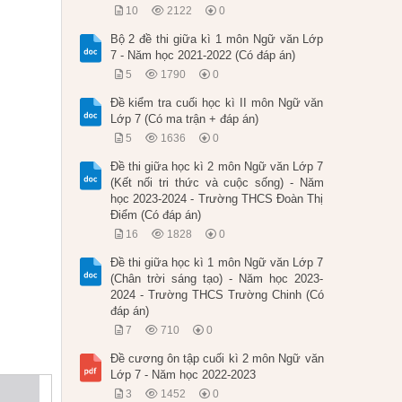
10
2122
0
Bộ 2 đề thi giữa kì 1 môn Ngữ văn Lớp
7 - Năm học 2021-2022 (Có đáp án)
5
1790
0
Đề kiểm tra cuối học kì II môn Ngữ văn
Lớp 7 (Có ma trận + đáp án)
5
1636
0
Đề thi giữa học kì 2 môn Ngữ văn Lớp 7
(Kết nối tri thức và cuộc sống) - Năm
học 2023-2024 - Trường THCS Đoàn Thị
Điểm (Có đáp án)
16
1828
0
Đề thi giữa học kì 1 môn Ngữ văn Lớp 7
(Chân trời sáng tạo) - Năm học 2023-
2024 - Trường THCS Trường Chinh (Có
đáp án)
7
710
0
Đề cương ôn tập cuối kì 2 môn Ngữ văn
Lớp 7 - Năm học 2022-2023
3
1452
0