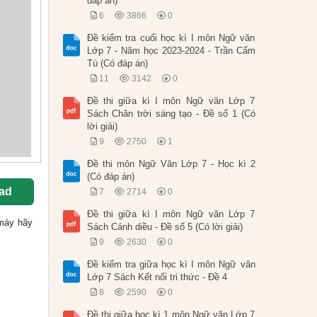
đáp án)
6
3866
0
Đề kiểm tra cuối học kì I môn Ngữ văn
Lớp 7 - Năm học 2023-2024 - Trần Cẩm
Tú (Có đáp án)
11
3142
0
Đề thi giữa kì I môn Ngữ văn Lớp 7
Sách Chân trời sáng tạo - Đề số 1 (Có
lời giải)
9
2750
1
Đề thi môn Ngữ Văn Lớp 7 - Học kì 2
(Có đáp án)
ad
7
2714
0
Đề thi giữa kì I môn Ngữ văn Lớp 7
 máy hãy
Sách Cánh diều - Đề số 5 (Có lời giải)
9
2630
0
Đề kiểm tra giữa học kì I môn Ngữ văn
Lớp 7 Sách Kết nối tri thức - Đề 4
8
2590
0
Đề thi giữa học kì 1 môn Ngữ văn Lớp 7