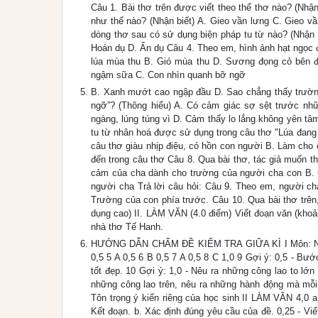
Câu 1. Bài thơ trên được viết theo thể thơ nào? (Nhậ
như thế nào? (Nhận biết) A. Gieo vần lưng C. Gieo vầ
dòng thơ sau có sử dụng biện pháp tu từ nào? (Nhận
Hoán dụ D. Ẩn dụ Câu 4. Theo em, hình ảnh hạt ngọc 
lúa mùa thu B. Gió mùa thu D. Sương đọng cỏ bên đ
ngậm sữa C. Con nhìn quanh bỡ ngỡ
B. Xanh mướt cao ngập đầu D. Sao chẳng thấy trường
ngỡ”? (Thông hiểu) A. Có cảm giác sợ sệt trước nhữ
ngàng, lúng túng vì D. Cảm thấy lo lắng không yên t
tu từ nhân hoá được sử dụng trong câu thơ "Lúa đang 
câu thơ giàu nhịp điệu, có hồn con người B. Làm cho 
đến trong câu thơ Câu 8. Qua bài thơ, tác giả muốn t
cảm của cha dành cho trường của người cha con B. C
người cha Trả lời câu hỏi: Câu 9. Theo em, người ch
Trường của con phía trước. Câu 10. Qua bài thơ trên
dụng cao) II. LÀM VĂN (4.0 điểm) Viết đoạn văn (khoả
nhà thơ Tế Hanh.
HƯỚNG DẪN CHẤM ĐỀ KIỂM TRA GIỮA KÌ I Môn: Ngữ v
0,5 5 A 0,5 6 B 0,5 7 A 0,5 8 C 1,0 9 Gợi ý: 0,5 - B
tốt đẹp. 10 Gợi ý: 1,0 - Nêu ra những công lao to lớ
những công lao trên, nêu ra những hành động mà mỗi
Tôn trọng ý kiến riêng của học sinh II LÀM VĂN 4,0 
Kết đoạn. b. Xác định đúng yêu cầu của đề. 0,25 - Vi