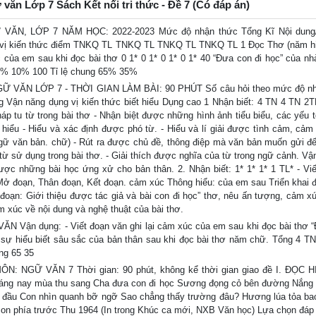
 văn Lớp 7 Sách Kết nối tri thức - Đề 7 (Có đáp án)
ĂN, LỚP 7 NĂM HỌC: 2022-2023 Mức độ nhận thức Tổng Kĩ Nội dung
g vị kiến thức điểm TNKQ TL TNKQ TL TNKQ TL TNKQ TL 1 Đọc Thơ (năm h
úc của em sau khi đọc bài thơ 0 1* 0 1* 0 1* 0 1* 40 “Đưa con đi học” của nh
25% 10% 100 Tỉ lệ chung 65% 35%
 VĂN LỚP 7 - THỜI GIAN LÀM BÀI: 90 PHÚT Số câu hỏi theo mức độ nh
Vận năng dụng vị kiến thức biết hiểu Dụng cao 1 Nhận biết: 4 TN 4 TN 2T
áp tu từ trong bài thơ - Nhận biệt được những hình ảnh tiểu biểu, các yếu t
hiểu - Hiểu và xác định được phó từ. - Hiểu và lí giải được tình cảm, cảm
gữ văn bản. chữ) - Rút ra được chủ đề, thông điệp mà văn bản muốn gửi đ
u từ sử dụng trong bài thơ. - Giải thích được nghĩa của từ trong ngữ cảnh. Vậ
c những bài học ứng xử cho bản thân. 2. Nhận biết: 1* 1* 1* 1 TL* - Viế
 Mở đoạn, Thân đoạn, Kết đoạn. cảm xúc Thông hiểu: của em sau Triển khai 
đoạn: Giới thiệu được tác giả và bài con đi học” thơ, nêu ấn tượng, cảm x
m xúc về nội dung và nghệ thuật của bài thơ.
VĂN Vận dụng: - Viết đoạn văn ghi lại cảm xúc của em sau khi đọc bài thơ 
 sự hiểu biết sâu sắc của bản thân sau khi đọc bài thơ năm chữ. Tổng 4 TN
ung 65 35
 NGỮ VĂN 7 Thời gian: 90 phút, không kể thời gian giao đề I. ĐỌC H
ng nay mùa thu sang Cha đưa con đi học Sương đọng cỏ bên đường Nắng 
 đầu Con nhìn quanh bỡ ngỡ Sao chẳng thấy trường đâu? Hương lúa tỏa ba
on phía trước Thu 1964 (In trong Khúc ca mới, NXB Văn học) Lựa chọn đáp