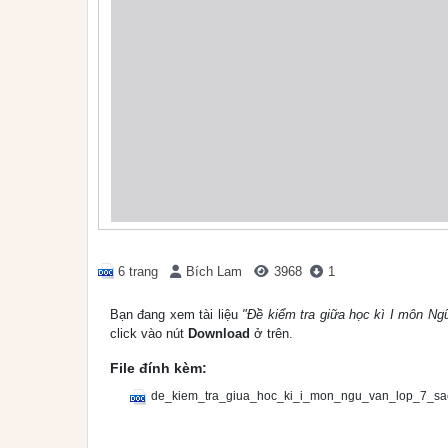
6 trang
Bích Lam
3968
1
Bạn đang xem tài liệu
"Đề kiểm tra giữa học kì I môn Ngữ
click vào nút
Download
ở trên.
File đính kèm:
de_kiem_tra_giua_hoc_ki_i_mon_ngu_van_lop_7_sach