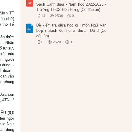
Sách Cánh diều - Năm học 2022-2023 -
Trường THCS Hòa Hưng (Có đáp án)
/đơn TT
14
2538
0
iểu chữ)
à thơ Tế
Đề kiểm tra giữa học kì I môn Ngữ văn
Lớp 7 Sách Kết nối tri thức - Đề 3 (Có
đáp án)
ận thức
8
2520
0
L - Nhận
ố tự sự,
 xúc của
ến người
n dụng: -
t đoạn -
đoạn văn
úc chung
“Đưa con
, 4TN, 2
IỂU (6,0
lên ngời
o la Như
 án đúng