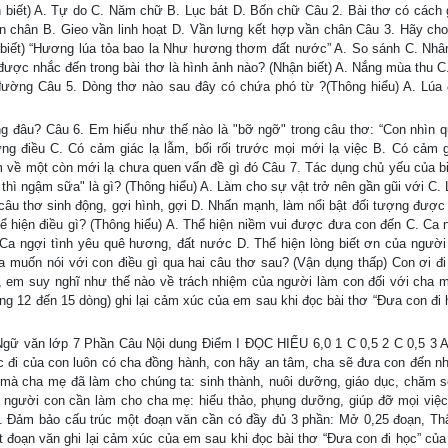
n biết) A. Tự do C. Năm chữ B. Lục bát D. Bốn chữ Câu 2. Bài thơ có cách 
n chân B. Gieo vần linh hoạt D. Vần lưng kết hợp vần chân Câu 3. Hãy cho 
 biết) “Hương lúa tỏa bao la Như hương thơm đất nước” A. So sánh C. Nhâ
được nhắc đến trong bài thơ là hình ảnh nào? (Nhận biết) A. Nắng mùa thu 
ường Câu 5. Dòng thơ nào sau đây có chứa phó từ ?(Thông hiểu) A. Lúa 
 đâu? Câu 6. Em hiểu như thế nào là "bỡ ngỡ" trong câu thơ: “Con nhìn 
ng điều C. Có cảm giác lạ lẫm, bối rối trước mọi mới lạ việc B. Có cảm 
âm về một còn mới lạ chưa quen vấn đề gì đó Câu 7. Tác dụng chủ yếu của b
thì ngậm sữa" là gì? (Thông hiểu) A. Làm cho sự vật trở nên gần gũi với C.
câu thơ sinh động, gợi hình, gợi D. Nhấn mạnh, làm nổi bật đối tượng được
hể hiện điều gì? (Thông hiểu) A. Thể hiện niềm vui được đưa con đến C. Ca n
a ngợi tình yêu quê hương, đất nước D. Thể hiện lòng biết ơn của người
a muốn nói với con điều gì qua hai câu thơ sau? (Vận dụng thấp) Con ơi đi
, em suy nghĩ như thế nào về trách nhiệm của người làm con đối với cha 
ng 12 đến 15 dòng) ghi lại cảm xúc của em sau khi đọc bài thơ “Đưa con đi 
ăn lớp 7 Phần Câu Nội dung Điểm I ĐỌC HIỂU 6,0 1 C 0,5 2 C 0,5 3 A
ước đi của con luôn có cha đồng hành, con hãy an tâm, cha sẽ đưa con đến n
n mà cha mẹ đã làm cho chúng ta: sinh thành, nuôi dưỡng, giáo dục, chăm s
 người con cần làm cho cha mẹ: hiếu thảo, phụng dưỡng, giúp đỡ mọi việc
a. Đảm bảo cấu trúc một đoạn văn cần có đầy đủ 3 phần: Mở 0,25 đoạn, Th
ết đoạn văn ghi lại cảm xúc của em sau khi đọc bài thơ “Đưa con đi học” của