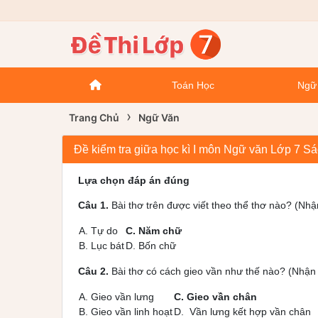
Toán Học
Ngữ
›
Trang Chủ
Ngữ Văn
Đề kiểm tra giữa học kì I môn Ngữ văn Lớp 7 Sách
Lựa chọn đáp án đúng
Câu 1.
Bài thơ trên được viết theo thể thơ nào? (Nhậ
A. Tự do
C. Năm chữ
B. Lục bát
D. Bốn chữ
Câu 2.
Bài thơ có cách gieo vần như thế nào? (Nhận 
A. Gieo vần lưng
C. Gieo vần chân
B. Gieo vần linh hoạt
D. Vần lưng kết hợp vần chân