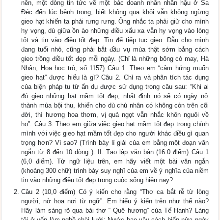
nên, một dòng tin tức về một bác doanh nhân nhân hậu ở Sa
Đéc đến lúc bệnh trọng, biết không qua khỏi vẫn không ngừng
gieo hạt khiến ta phải rưng rưng. Ông nhắc ta phải giữ cho mình
hy vọng, dù giữa ồn ào những điều xấu xa vẫn hy vọng vào lòng
tốt và tin vào điều tốt đẹp. Tin để tiếp tục gieo. Dẫu cho mình
đang tuổi nhỏ, cũng phải bắt đầu vụ mùa thật sớm bằng cách
gieo trồng điều tốt đẹp mỗi ngày. (Chỉ là những bông cỏ may, Hà
Nhân, Hoa học trò, số 1157) Câu 1. Theo em “cảm hứng muốn
gieo hạt” được hiểu là gì? Câu 2. Chỉ ra và phân tích tác dụng
của biện pháp tu từ ẩn dụ được sử dụng trong câu sau: “Khi ai
đó gieo những hạt mầm tốt đẹp, nhất định nó sẽ có ngày nở
thành mùa bội thu, khiến cho dù chủ nhân có không còn trên cõi
đời, thì hương hoa thơm, vị quả ngọt vẫn nhắc khôn nguôi về
họ”. Câu 3. Theo em giữa việc gieo hạt mầm tốt đẹp trong chính
mình với việc gieo hạt mầm tốt đẹp cho người khác điều gì quan
trọng hơn? Vì sao? (Trình bày lí giải của em bằng một đoạn văn
ngắn từ 8 đến 10 dòng ). II. Tạo lập văn bản (16.0 điểm) Câu 1
(6,0 điểm). Từ ngữ liệu trên, em hãy viết một bài văn ngắn
(khoảng 300 chữ) trình bày suy nghĩ của em về ý nghĩa của niềm
tin vào những điều tốt đẹp trong cuộc sống hiện nay?
Câu 2 (10,0 điểm) Có ý kiến cho rằng “Thơ ca bắt rễ từ lòng
người, nở hoa nơi từ ngữ”. Em hiểu ý kiến trên như thế nào?
Hãy làm sáng rõ qua bài thơ “ Quê hương” của Tế Hanh? Làng
tôi ở vốn làm nghề chài lưới: Nước bao vây cách biển nửa ngày