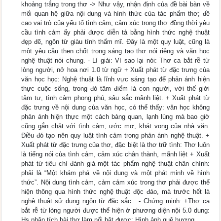
khoảng trắng trong thơ -> Như vậy, nhận định của đề bài bàn về
mối quan hệ giữa nội dung và hình thức của tác phẩm thơ; đề
cao vai trò của yếu tố tình cảm, cảm xúc trong thơ đồng thời yêu
cầu tình cảm ấy phải được diễn tả bằng hình thức nghệ thuật
đẹp đẽ, ngôn từ giàu tính thẩm mĩ. Đây là một quy luật, cũng là
một yêu cầu then chốt trong sáng tạo thơ nói riêng và văn học
nghệ thuật nói chung. - Lí giải: Vì sao lại nói: Thơ ca bắt rễ từ
lòng người, nở hoa nơi 1.0 từ ngữ + Xuất phát từ đặc trưng của
văn học học: Nghệ thuật là lĩnh vực sáng tạo để phản ánh hiện
thực cuộc sống, trong đó tâm điểm là con người, với thế giới
tâm tư, tình cảm phong phú, sâu sắc mãnh liệt. + Xuất phát từ
đặc trưng về nội dung của văn học, có thể thấy: văn học không
phản ánh hiện thực một cách bàng quan, lạnh lùng mà bao giờ
cũng gắn chặt với tình cảm, ước mơ, khát vọng của nhà văn.
Điều đó tạo nên quy luật tình cảm trong phản ánh nghệ thuật. +
Xuất phát từ đặc trưng của thơ, đặc biệt là thơ trữ tình: Thơ luôn
là tiếng nói của tình cảm, cảm xúc chân thành, mãnh liệt + Xuất
phát từ tiêu chí đánh giá một tác phẩm nghệ thuật chân chính:
phải là “Một khám phá về nội dung và một phát minh về hình
thức”. Nội dung tình cảm, cảm cảm xúc trong thơ phải được thể
hiện thông qua hình thức nghệ thuật độc đáo, mà trước hết là
nghệ thuật sử dụng ngôn từ đặc sắc . - Chứng minh: +Thơ ca
bắt rễ từ lòng người được thể hiện ở phương diện nội 5.0 dung:
Hs phân tích bài thơ làm nổi bật được: Hình ảnh quê hương