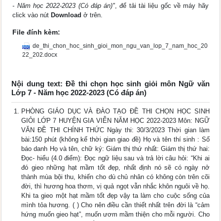
- Năm học 2022-2023 (Có đáp án)"
, để tải tài liệu gốc về máy hãy
click vào nút
Download
ở trên.
File đính kèm:
de_thi_chon_hoc_sinh_gioi_mon_ngu_van_lop_7_nam_hoc_20
22_202.docx
Nội dung text: Đề thi chọn học sinh giỏi môn Ngữ văn
Lớp 7 - Năm học 2022-2023 (Có đáp án)
PHÒNG GIÁO DỤC VÀ ĐÀO TẠO ĐỀ THI CHỌN HỌC SINH
GIỎI LỚP 7 HUYỆN GIA VIỄN NĂM HỌC 2022-2023 Môn: NGỮ
VĂN ĐỀ THI CHÍNH THỨC Ngày thi: 30/3/2023 Thời gian làm
bài:150 phút (không kể thời gian giao đề) Họ và tên thí sinh : Số
báo danh Họ và tên, chữ ký: Giám thị thứ nhất: Giám thị thứ hai:
Đọc- hiểu (4.0 điểm): Đọc ngữ liệu sau và trả lời câu hỏi: “Khi ai
đó gieo những hạt mầm tốt đẹp, nhất định nó sẽ có ngày nở
thành mùa bội thu, khiến cho dù chủ nhân có không còn trên cõi
đời, thì hương hoa thơm, vị quả ngọt vẫn nhắc khôn nguôi về họ.
Khi ta gieo một hạt mầm tốt đẹp vậy ta làm cho cuộc sống của
mình tỏa hương. ( ) Cho nên điều cần thiết nhất trên đời là “cảm
hứng muốn gieo hạt”, muốn ươm mầm thiện cho mỗi người. Cho