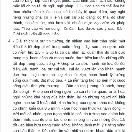
cấu rõ ràng; lập luận thuyết phục; Câu diễn đạt mạch lạc; không
mắc lỗi chính tả, từ ngữ, ngữ pháp. II 1 - Học sinh có thể làm bài
theo nhiều cách khác nhau; có thể bày tỏ quan điểm, suy nghĩ
riêng nhưng phải có lí lẽ và căn cứ xác đáng; có thái độ chân
thành, nghiêm túc, phù hợp với chuẩn mực đạo đức và pháp
luật. *Yêu cầu về nội dung: HS đảm bảo được các ý sau: 0,5 -
Giới thiệu vấn đề nghị luận
- Giải thích: là sự tin tưởng, tín nhiệm vào bản thân hoặc một
điều 0.5 tốt đẹp gì đó trong cuộc sống. - Tại sao con người cần
có niềm tin: 1,5 + Giúp ta có cái nhìn lạc quan thái độ tích cực
trong mọi hoàn cảnh và mong muốn thực hiện lan tỏa những điều
tốt đẹp trong cuộc sống. + Giúp ta có sức mạnh nội lực để đối
diện, đấu tranh, loại trừ cái xấu, cái ác, vượt lên khó khăn, mạnh
dạn thực thiện ước mơ, dự định tốt đẹp, hoàn thành lý tưởng
sống của mình, đạt mục tiêu. + Là nền tảng tạo lập nên một cuộc
sống giàu tình yêu thương . - Dẫn chứng ( trong sử sách, trong
đời sống) - Phê phán những người có cái nhìn bi quan, tự ti, hoài
nghi những khả năng của bản thân, lại có những người chỉ biết
nghe theo sự 0.5 sắp đặt, định hướng của người khác mà không
có chính kiến của 0.5 mình, - Bài học nhận thức và hành động: +
Với mỗi cá nhân, quan trọng nhất là phải tin tưởng vào chính bản
thân mình, sau đó phải tạo cho mình lòng tin vào những điều 1.5
tốt đẹp hiện hữu trong cuộc sống, không đánh mất lý tưởng sống
của bản thân. + Đặt niềm tin vào những người khác, đặc biệt là