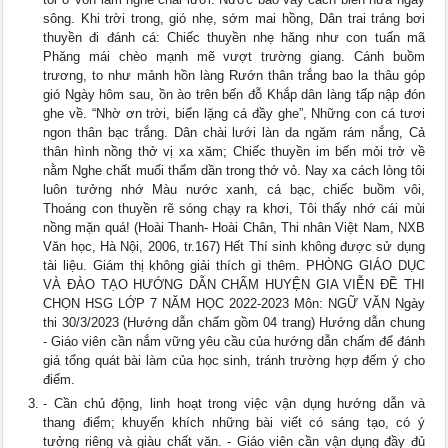
sông. Khi trời trong, gió nhẹ, sớm mai hồng, Dân trai tráng bơi
thuyền đi đánh cá: Chiếc thuyền nhẹ hăng như con tuấn mã
Phăng mái chèo mạnh mẽ vượt trường giang. Cánh buồm
trương, to như mảnh hồn làng Rướn thân trắng bao la thâu góp
gió Ngày hôm sau, ồn ào trên bến đỗ Khắp dân làng tấp nập đón
ghe về. “Nhờ ơn trời, biển lặng cá đầy ghe”, Những con cá tươi
ngon thân bạc trắng. Dân chài lưới làn da ngăm rám nắng, Cả
thân hình nồng thở vị xa xăm; Chiếc thuyền im bến mỏi trở về
nằm Nghe chất muối thấm dần trong thớ vỏ. Nay xa cách lòng tôi
luôn tưởng nhớ Màu nước xanh, cá bạc, chiếc buồm vôi,
Thoáng con thuyền rẽ sóng chạy ra khơi, Tôi thấy nhớ cái mùi
nồng mặn quá! (Hoài Thanh- Hoài Chân, Thi nhân Việt Nam, NXB
Văn học, Hà Nội, 2006, tr.167) Hết Thí sinh không được sử dụng
tài liệu. Giám thị không giải thích gì thêm. PHÒNG GIÁO DỤC
VÀ ĐÀO TẠO HƯỚNG DẪN CHẤM HUYỆN GIA VIỄN ĐỀ THI
CHỌN HSG LỚP 7 NĂM HỌC 2022-2023 Môn: NGỮ VĂN Ngày
thi 30/3/2023 (Hướng dẫn chấm gồm 04 trang) Hướng dẫn chung
- Giáo viên cần nắm vững yêu cầu của hướng dẫn chấm để đánh
giá tổng quát bài làm của học sinh, tránh trường hợp đếm ý cho
điểm.
- Cần chủ động, linh hoạt trong việc vận dụng hướng dẫn và
thang điểm; khuyến khích những bài viết có sáng tạo, có ý
tưởng riêng và giàu chất văn. - Giáo viên cần vận dụng đầy đủ