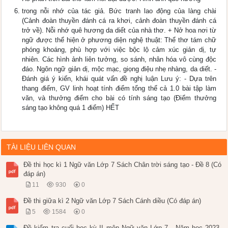
trong nỗi nhớ của tác giả. Bức tranh lao động của làng chài
(Cảnh đoàn thuyền đánh cá ra khơi, cảnh đoàn thuyền đánh cá
trở về). Nỗi nhớ quê hương da diết của nhà thơ. + Nở hoa nơi từ
ngữ được thể hiện ở phương diện nghệ thuật: Thể thơ tám chữ
phóng khoáng, phù hợp với việc bộc lộ cảm xúc giản dị, tự
nhiên. Các hình ảnh liên tưởng, so sánh, nhân hóa vô cùng độc
đáo. Ngôn ngữ giản dị, mộc mạc, giọng điệu nhẹ nhàng, da diết. -
Đánh giá ý kiến, khái quát vấn đề nghị luận Lưu ý: - Dựa trên
thang điểm, GV linh hoạt tính điểm tổng thể cả 1.0 bài tập làm
văn, và thưởng điểm cho bài có tính sáng tạo (Điểm thưởng
sáng tạo không quá 1 điểm) HẾT
TÀI LIỆU LIÊN QUAN
Đề thi học kì 1 Ngữ văn Lớp 7 Sách Chân trời sáng tạo - Đề 8 (Có
đáp án)
11
930
0
Đề thi giữa kì 2 Ngữ văn Lớp 7 Sách Cánh diều (Có đáp án)
5
1584
0
Đề kiểm tra cuối học kỳ II môn Ngữ văn Lớp 7 - Năm học 2023-