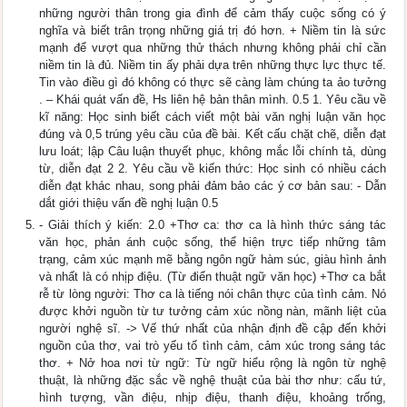
những người thân trong gia đình để cảm thấy cuộc sống có ý
nghĩa và biết trân trọng những giá trị đó hơn. + Niềm tin là sức
mạnh để vượt qua những thử thách nhưng không phải chỉ cần
niềm tin là đủ. Niềm tin ấy phải dựa trên những thực lực thực tế.
Tin vào điều gì đó không có thực sẽ càng làm chúng ta ảo tưởng
. – Khái quát vấn đề, Hs liên hệ bản thân mình. 0.5 1. Yêu cầu về
kĩ năng: Học sinh biết cách viết một bài văn nghị luận văn học
đúng và 0,5 trúng yêu cầu của đề bài. Kết cấu chặt chẽ, diễn đạt
lưu loát; lập Câu luận thuyết phục, không mắc lỗi chính tả, dùng
từ, diễn đạt 2 2. Yêu cầu về kiến thức: Học sinh có nhiều cách
diễn đạt khác nhau, song phải đảm bảo các ý cơ bản sau: - Dẫn
dắt giới thiệu vấn đề nghị luận 0.5
- Giải thích ý kiến: 2.0 +Thơ ca: thơ ca là hình thức sáng tác
văn học, phản ánh cuộc sống, thể hiện trực tiếp những tâm
trạng, cảm xúc mạnh mẽ bằng ngôn ngữ hàm súc, giàu hình ảnh
và nhất là có nhịp điệu. (Từ điển thuật ngữ văn học) +Thơ ca bắt
rễ từ lòng người: Thơ ca là tiếng nói chân thực của tình cảm. Nó
được khởi nguồn từ tư tưởng cảm xúc nồng nàn, mãnh liệt của
người nghệ sĩ. -> Vế thứ nhất của nhận định đề cập đến khởi
nguồn của thơ, vai trò yếu tố tình cảm, cảm xúc trong sáng tác
thơ. + Nở hoa nơi từ ngữ: Từ ngữ hiểu rộng là ngôn từ nghệ
thuật, là những đặc sắc về nghệ thuật của bài thơ như: cấu tứ,
hình tượng, vần điệu, nhịp điệu, thanh điệu, khoảng trống,