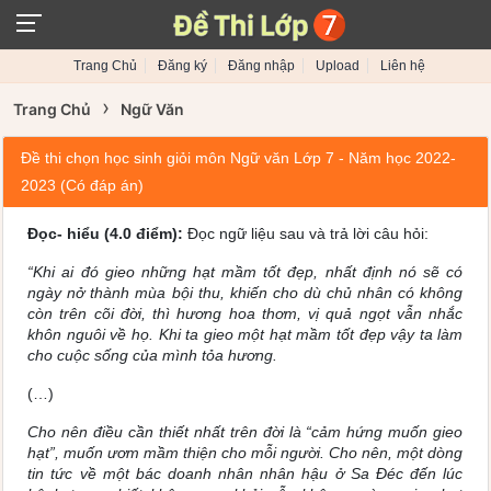
Trang Chủ
Đăng ký
Đăng nhập
Upload
Liên hệ
›
Trang Chủ
Ngữ Văn
Đề thi chọn học sinh giỏi môn Ngữ văn Lớp 7 - Năm học 2022-
2023 (Có đáp án)
Đọc- hiểu (4.0 điểm):
Đọc ngữ liệu sau và trả lời câu hỏi:
“Khi ai đó gieo những hạt mầm tốt đẹp, nhất định nó sẽ có
ngày nở thành mùa bội thu, khiến cho dù chủ nhân có không
còn trên cõi đời, thì hương hoa thơm, vị quả ngọt vẫn nhắc
khôn nguôi về họ. Khi ta gieo một hạt mầm tốt đẹp vậy ta làm
cho cuộc sống của mình tỏa hương.
(…)
Cho nên điều cần thiết nhất trên đời là “cảm hứng muốn gieo
hạt”, muốn ươm mầm thiện cho mỗi người. Cho nên, một dòng
tin tức về một bác doanh nhân nhân hậu ở Sa Đéc đến lúc