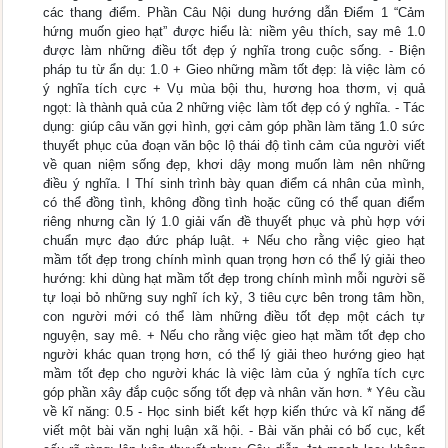
các thang điểm. Phần Câu Nội dung hướng dẫn Điểm 1 “Cảm
hứng muốn gieo hạt” được hiểu là: niềm yêu thích, say mê 1.0
được làm những điều tốt đẹp ý nghĩa trong cuộc sống. - Biện
pháp tu từ ẩn dụ: 1.0 + Gieo những mầm tốt đẹp: là việc làm có
ý nghĩa tích cực + Vụ mùa bội thu, hương hoa thơm, vị quả
ngọt: là thành quả của 2 những việc làm tốt đẹp có ý nghĩa. - Tác
dụng: giúp câu văn gợi hình, gợi cảm góp phần làm tăng 1.0 sức
thuyết phục của đoạn văn bộc lộ thái độ tình cảm của người viết
về quan niệm sống đẹp, khơi dậy mong muốn làm nên những
điều ý nghĩa. I Thí sinh trình bày quan điểm cá nhân của mình,
có thể đồng tình, không đồng tình hoặc cũng có thể quan điểm
riêng nhưng cần lý 1.0 giải vấn đề thuyết phục và phù hợp với
chuẩn mực đạo đức pháp luật. + Nếu cho rằng việc gieo hạt
mầm tốt đẹp trong chính mình quan trọng hơn có thể lý giải theo
hướng: khi dùng hạt mầm tốt đẹp trong chính mình mỗi người sẽ
tự loại bỏ những suy nghĩ ích kỷ, 3 tiêu cực bên trong tâm hồn,
con người mới có thể làm những điều tốt đẹp một cách tự
nguyện, say mê. + Nếu cho rằng việc gieo hạt mầm tốt đẹp cho
người khác quan trọng hơn, có thể lý giải theo hướng gieo hạt
mầm tốt đẹp cho người khác là việc làm của ý nghĩa tích cực
góp phần xây đắp cuộc sống tốt đẹp và nhân văn hơn. * Yêu cầu
về kĩ năng: 0.5 - Học sinh biết kết hợp kiến thức và kĩ năng để
viết một bài văn nghị luận xã hội. - Bài văn phải có bố cục, kết