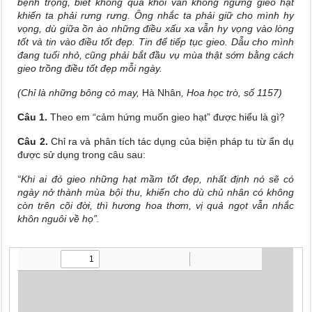
bệnh trọng, biết không qua khỏi vẫn không ngừng gieo hạt
khiến ta phải rưng rưng. Ông nhắc ta phải giữ cho mình hy
vọng, dù giữa ồn ào những điều xấu xa vẫn hy vọng vào lòng
tốt và tin vào điều tốt đẹp. Tin để tiếp tục gieo. Dẫu cho mình
đang tuổi nhỏ, cũng phải bắt đầu vụ mùa thật sớm bằng cách
gieo trồng điều tốt đẹp mỗi ngày.
(Chỉ là những bông cỏ may,
Hà Nhân
, Hoa học trò, số 1157)
Câu 1.
Theo em “cảm hứng muốn gieo hạt” được hiểu là gì?
Câu 2.
Chỉ ra và phân tích tác dụng của biện pháp tu từ ẩn dụ
được sử dụng trong câu sau:
“Khi ai đó gieo những hạt mầm tốt đẹp, nhất định nó sẽ có
ngày nở thành mùa bội thu, khiến cho dù chủ nhân có không
còn trên cõi đời, thì hương hoa thơm, vị quả ngọt vẫn nhắc
khôn nguôi về họ”.