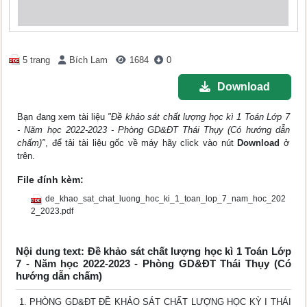
5 trang
Bích Lam
1684
0
Download
Bạn đang xem tài liệu
"Đề khảo sát chất lượng học kì 1 Toán Lớp 7
- Năm học 2022-2023 - Phòng GD&ĐT Thái Thụy (Có hướng dẫn
chấm)"
, để tải tài liệu gốc về máy hãy click vào nút
Download
ở
trên.
File đính kèm:
de_khao_sat_chat_luong_hoc_ki_1_toan_lop_7_nam_hoc_202
2_2023.pdf
Nội dung text: Đề khảo sát chất lượng học kì 1 Toán Lớp
7 - Năm học 2022-2023 - Phòng GD&ĐT Thái Thụy (Có
hướng dẫn chấm)
PHÒNG GD&ĐT ĐỀ KHẢO SÁT CHẤT LƯỢNG HỌC KỲ I THÁI