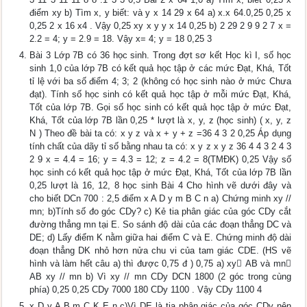
điểm xy b) Tìm x, y biết: và y x 14 29 x 64 a) x.x 64.0,25 0,25 x
0,25 2 x 16 x4 . Vậy 0,25 xy x y y x 14 0,25 b) 2 29 2 9 9 2 7 x =
2.2 = 4; y = 2.9 = 18. Vậy x= 4; y = 18 0,25 3
Bài 3 Lớp 7B có 36 học sinh. Trong đợt sơ kết Học kì I, số học
sinh 1,0 của lớp 7B có kết quả học tập ở các mức Đạt, Khá, Tốt
tỉ lệ với ba số điểm 4; 3; 2 (không có học sinh nào ở mức Chưa
đạt). Tính số học sinh có kết quả học tập ở mỗi mức Đạt, Khá,
Tốt của lớp 7B. Gọi số học sinh có kết quả học tập ở mức Đạt,
Khá, Tốt của lớp 7B lần 0,25 * lượt là x, y, z (học sinh) ( x, y, z
N ) Theo đề bài ta có: x y z và x + y + z =36 4 3 2 0,25 Áp dụng
tính chất của dãy tỉ số bằng nhau ta có: x y z x y z 36 4 4 3 2 4 3
2 9 x = 4.4 = 16; y = 4.3 = 12; z = 4.2 = 8(TMĐK) 0,25 Vậy số
học sinh có kết quả học tập ở mức Đạt, Khá, Tốt của lớp 7B lần
0,25 lượt là 16, 12, 8 học sinh Bài 4 Cho hình vẽ dưới đây và
cho biết DCn 700 : 2,5 điểm x A D y m B C n a) Chứng minh xy //
mn; b)Tính số đo góc CDy? c) Kẻ tia phân giác của góc CDy cắt
đường thẳng mn tại E. So sánh độ dài của các đoạn thẳng DC và
DE; d) Lấy điểm K nằm giữa hai điểm C và E. Chứng minh độ dài
đoạn thẳng DK nhỏ hơn nửa chu vi của tam giác CDE. (HS vẽ
hình và làm hết câu a) thì được 0,75 đ ) 0,75 a) xy AB và mn
AB xy // mn b) Vì xy // mn CDy DCN 1800 (2 góc trong cùng
phía) 0,25 0,25 CDy 7000 180 CDy 1100 . Vậy CDy 1100 4
x D y A B m C K E n c)Vì DE là tia phân giác của góc CDy nên