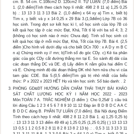
cm. B. 54 cm. C.108cm2 D. 120cm2 II. TỰ LUẬN: (7,0 điểm) Bài
1. (2,0 điểm)Tính theo cách hợp lí nhất: 498 2 8 11 a) 1,25 0,25
b) .: 13 13 3 11 3 13 Bài 2. (1,0 điểm) x 64 xy a) Tìm x, biết b)
Tìm x, y biết: và y x 14 0,25 x 29 Bài 3.(1,0điểm) Lớp 7B có 36
học sinh. Trong đợt sơ kết học kì I, số học sinh của lớp 7B có
kết quả học tập ở các mức Đạt, Khá, Tốt tỉ lệ với ba số 4; 3; 2
(không có học sinh nào ở mức Chưa đạt). Tính số học sinh có
kết quả học tập ở mỗi mức Đạt, Khá, Tốt của lớp 7B. Bài 4. (2,5
điểm )Cho hình vẽ dưới đây và cho biết DCn 700 : x A D y m B C
n a) Chứng minh xy // mn; b)Tính số đo góc CDy. c) Kẻ tia phân
giác của góc CDy cắt đường thẳng mn tại E. So sánh độ dài của
các đoạn thẳng DC và DE. d) Lấy điểm K nằm giữa hai điểm C
và E. Chứng minh độ dài đoạn thẳng DK nhỏ hơn nửa chu vi của
tam giác CDE. Bài 5.(0,5 điểm)Tìm giá trị nhỏ nhất của biểu
thức: P x 2022 x 2023 HẾT Họ và tên học sinh: Số báo danh: . 2
PHÒNG GD&ĐT HƯỚNG DẪN CHẤM THÁI THỤY BÀI KHẢO
SÁT CHẤT LƯỢNG HỌC KỲ I NĂM HỌC 2022 - 2023
Môn:TOÁN 7 A. TRẮC NGHIỆM (3 điểm ): Cho 0,25đ/ 1 câu trả
lời đúng Câu 1 2 3 4 5 6 7 8 9 10 11 12 Đáp án B D B D C A A C
B D D C đúng B. PHẦN TỰ LUẬN (7,0 điểm). Bài Nội dung Điểm
Tính theo cách hợp lí nhất: 498 2 8 11 2,0 Bài 1. a) 1,25 0,25 b)
.: 13 13 3 11 3 13 điểm 49 49 a) 1,25 0,25 (1,25 0,25) ( ) 13 13 13
13 0,5 1 1 2 0,5 8 2 8 11 8 2 8 13 8 2 13 b) .: . 0,5 3 11 3 13 3 11
3 11 3 11 11 8 8 .1 3 3 0,5 Bài 2 x 64 1,0 a) Tìm x, biết 0,25 x