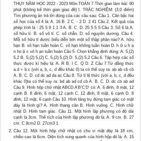
THỤY NĂM HỌC 2022 - 2023 Môn:TOÁN 7 Thời gian làm bài: 90
phút (không kể thời gian giao đề) I. TRẮC NGHIỆM: (3,0 điểm)
Tìm phương án trả lời đúng của các câu sau: Câu 1. Căn bậc hai
số học của số 4 là: A. 16 B. 2 C. - 2 D. 2 41 Câu 2. Kết quả của
phép tính là : 25 5 9 1 1 3 A. B. C. D. 25 5 5 5 Câu 3. Số 6 là A.
số hữu tỉ. B. số vô tỉ. C. số chẵn. D. số nguyên dương. Câu 4.
Mỗi số hữu tỉ được biểu diễn bởi một số thập phân nào? A. hữu
hạn B. vô hạn tuần hoàn C. vô hạn không tuần hoàn D. h ữ u h ạ
n ho ặ c vô h ạn tuần hoàn Câu 5. Chọn khẳng định đúng: A. 5,(2)
5,2 B. 5,(2) 5,(2) C. 5,(2) 5,(2) D. 5,(2) 5,2 Câu 6. Tập hợp các số
thực được kí hiệu là: A. R B. I C. Q D. Z Câu 7.Từ đẳng thức
a.d = b.c (với a, b, c, d đều khác 0) ta có thể suy ra: ab ab cb cb
A. B. C. D. cd dc ad da ac Câu 8. Từ tỉ lệ thức (với a, b, c, d đều
khác 0)ta có thể suy ra: bd ab ad cd cb A. B. C. D. dc cb ab ad
Câu 9. Hình hộp chữ nhật ABCD.A’B’C’D’ có: A. 6 đỉnh, 8 mặt, 12
cạnh B. 8 đỉnh, 6 mặt, 12 cạnh C. 12 đỉnh, 8 mặt, 6 cạnh D. 8
đỉnh, 12 mặt, 6 cạnh Câu 10. Hình lăng trụ đứng tam giác có mặt
đáy là hình gì? A. Hình thang cân B. Hình vuông. C. Hình chữ
nhật D. Hình tam giác. Câu 11. Một hình lập phương có độ dài
cạnh là 3cm. Thể tích của hình lập phương đó là: A. 9 cm. B. 27
cm. C.9cm2 D. 27cm3 1
Câu 12. Một hình hộp chữ nhật có chu vi mặt đáy là 18 cm,
chiều cao là 6cm. Diện tích xung quanh của hình hộp đó là: A. 15