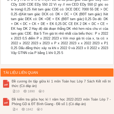
CDy 1100 CDE EDy 550 22 Vì xy // mn CED EDy 550 (2 góc so
le trong) 0,25 Xét tam giác CDE có: DCE DEC 7000 55 DE > DC
0,25 d)Xét tam giác DCK có: DK < DC + CK (BĐT tam giác) Xét
tam giác DEK có: DK <DE + EK (BĐT tam giác) 0,25 Do đó: DK
+ DK < DC + CK + DE + EK 0,25 DC CE EK 2 DK < DC + CE +
EK hay DK 2 Hay độ dài đoạn thẳng DK nhỏ hơn nửa chu vi của
tam giác CDE. Bài 5 Tìm giá trị nhỏ nhất của biểu thức: P x 2022
x 2023 0,5 điểm P x 2022 2023 x Với mọi giá trị của x, ta có: x
2022 x 2022 2023 x 2023 x P x 2022 2023 x x 2022 2023 x P1
0,25 Dấu đẳng thức xảy ra khi x 2022 0 và 2023 x 0 2022 x 2023
Vậy GTNN của P bằng 1 khi 0,25 5
TÀI LIỆU LIÊN QUAN
Đề cương ôn tập giữa kì 1 môn Toán học Lớp 7 Sách Kết nối tri
thức (Có đáp án)
10
1890
0
Đề kiểm tra giữa học kì I năm học 2022-2023 môn Toán Lớp 7 -
Phòng GD & ĐT Bình Giang - Đề số 1 (Có đáp án)
4
1842
0