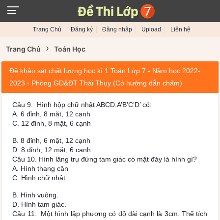
Trang Chủ
Đăng ký
Đăng nhập
Upload
Liên hệ
›
Trang Chủ
Toán Học
Đề khảo sát chất lượng học kì 1 Toán Lớp 7 - Năm học 2022-
2023 - Phòng GD&ĐT Thái Thụy (Có hướng dẫn chấm)
Câu 9. Hình hộp chữ nhật ABCD.A’B’C’D’ có:
A. 6 đỉnh, 8 mặt, 12 cạnh
C. 12 đỉnh, 8 mặt, 6 cạnh
B. 8 đỉnh, 6 mặt, 12 cạnh
D. 8 đỉnh, 12 mặt, 6 cạnh
Câu 10. Hình lăng trụ đứng tam giác có mặt đáy là hình gì?
A. Hình thang cân
C. Hình chữ nhật
B. Hình vuông.
D. Hình tam giác.
Câu 11. Một hình lập phương có độ dài cạnh là 3cm. Thể tích