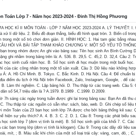
môn Toán Lớp 7 - Năm học 2023-2024 - Đinh Thị Hồng Phương
C KÌ II MÔN TOÁN - LỚP 7 NĂM HỌC 2023-2024 A. LÝ THUYẾT: I. 
à xử lí dữ liệu. 2. Biểu đồ đoạn thẳng, biểu đồ hình quạt tròn. 3. Biến cố tro
n trong một số trò chơi đơn giản. II. HÌNH HỌC: 1. Hai tam giác bằng nhau
T SỐ CÂU HỎI VÀ BÀI TẬP THAM KHẢO CHƯƠNG V: MỘT SỐ YẾU TỐ THỐN
ạn trong nhóm được An ghi vào bảng sau: Tên học sinh An Bình Cường 
ng ghi nhầm trong bảng trên là: A. 536. B. 29,5. C. 45,2. D. 32,4. Câu 2: T
 các học sinh cuối năm học. B. Số học sinh đi học muộn trong một buổi học.
chỉ của các công nhân trong một tổ sản xuất. Câu 3: Dữ liệu nào không hợp 
u Á: A. Hồ Chí Minh. B. Tokyo. C. Bắc Kinh. D. Hà Nội. Câu 4: Để chuẩn bị
ịa điểm du lịch ở Hà Nội trên Facebook, Zalo, Instagram, Google, . để các
 B. Làm thí nghiệm. C. Lập bảng hỏi. D. Thu thập từ các trang web. Câu 5: 
dân số 54,7 triệu dân là ? A.1979. B.1989 . C.1999. D.2009.
iờ 7h sáng các ngày trong tuần được ghi lại trong bảng sau: Bạn An đã thu
. C. Thu thập từ các nguồn có sẵn như: sách, báo, web. D. Ghi chép số liệu 
với môn Toán của 23 bạn học sinh lớp 7A được cho bởi bảng thống kê sau: 
ể hiện sự yêu thích? A. 4. B. 3. C. 2. D. 1. Câu 8: Trong các phát biểu sau
 học sinh lớp 7 (đơn vị tính là mét). B. Số học sinh giỏi của khối 7. C. Cá
các bạn trong lớp (đơn vị tính là kilogam). Câu 9: Trong các dãy dữ liệu sa
oài, mít, ; B. Màu sắc khi chín của một số loại trái cây: vàng, cam, đỏ, ; C.