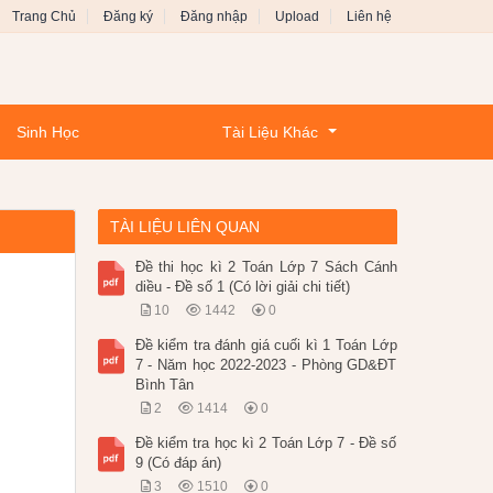
Trang Chủ
Đăng ký
Đăng nhập
Upload
Liên hệ
Sinh Học
Tài Liệu Khác
TÀI LIỆU LIÊN QUAN
Đề thi học kì 2 Toán Lớp 7 Sách Cánh
diều - Đề số 1 (Có lời giải chi tiết)
10
1442
0
Đề kiểm tra đánh giá cuối kì 1 Toán Lớp
7 - Năm học 2022-2023 - Phòng GD&ĐT
Bình Tân
2
1414
0
Đề kiểm tra học kì 2 Toán Lớp 7 - Đề số
9 (Có đáp án)
3
1510
0