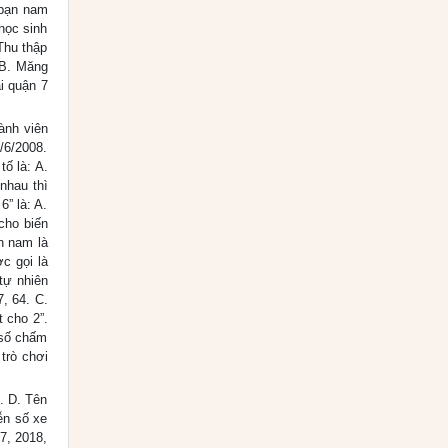
 bạn nam
học sinh
Thu thập
 B. Măng
i quận 7
ành viên
7/6/2008.
ố là: A.
 nhau thì
6” là: A.
 cho biến
n nam là
c gọi là
tự nhiên
, 64. C.
 cho 2”.
ó số chấm
 trò chơi
. D. Tên
ễn số xe
7, 2018,