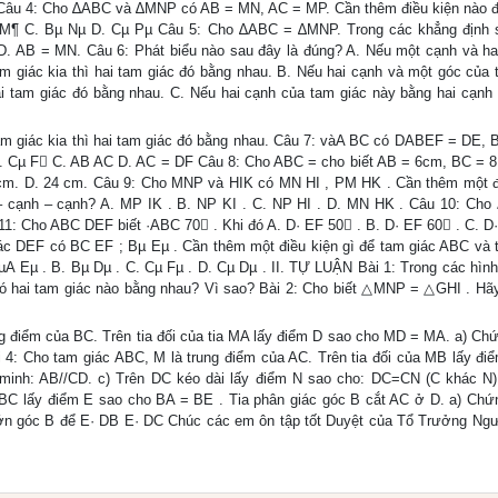
u 4: Cho ∆ABC và ∆MNP có AB = MN, AC = MP. Cần thêm điều kiện nào 
 M¶ C. Bµ Nµ D. Cµ Pµ Câu 5: Cho ∆ABC = ∆MNP. Trong các khẳng định 
. AB = MN. Câu 6: Phát biểu nào sau đây là đúng? A. Nếu một cạnh và ha
m giác kia thì hai tam giác đó bằng nhau. B. Nếu hai cạnh và một góc của 
ai tam giác đó bằng nhau. C. Nếu hai cạnh của tam giác này bằng hai cạnh
m giác kia thì hai tam giác đó bằng nhau. Câu 7: vàA BC có DABEF = DE, 
. Cµ F C. AB AC D. AC = DF Câu 8: Cho ABC = cho biết AB = 6cm, BC = 
 cm. D. 24 cm. Câu 9: Cho MNP và HIK có MN HI , PM HK . Cần thêm một đ
 cạnh – cạnh? A. MP IK . B. NP KI . C. NP HI . D. MN HK . Câu 10: Ch
u 11: Cho ABC DEF biết ·ABC 70 . Khi đó A. D· EF 50 . B. D· EF 60 . C. D
ác DEF có BC EF ; Bµ Eµ . Cần thêm một điều kiện gì để tam giác ABC và 
A Eµ . B. Bµ Dµ . C. Cµ Fµ . D. Cµ Dµ . II. TỰ LUẬN Bài 1: Trong các hình
7, có hai tam giác nào bằng nhau? Vì sao? Bài 2: Cho biết △MNP = △GHI . Hãy
ng điểm của BC. Trên tia đối của tia MA lấy điểm D sao cho MD = MA. a) Ch
ho tam giác ABC, M là trung điểm của AC. Trên tia đối của MB lấy đi
nh: AB//CD. c) Trên DC kéo dài lấy điểm N sao cho: DC=CN (C khác N
 BC lấy điểm E sao cho BA = BE . Tia phân giác góc B cắt AC ở D. a) Chứ
ớn góc B để E· DB E· DC Chúc các em ôn tập tốt Duyệt của Tổ Trưởng Ngư