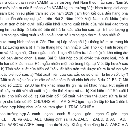
bán ra của 5 thành viên VAMM tại thị trường Việt Nam theo mẫu sau : Năm 2
e máy bán ra của 5 thành viên VAMM tại thị trường Việt Nam trong giai đoạ
iảm bao nhiêu phần trăm so với năm 2019 (làm tròn kết quả đến hàng phầ
 vì sao dẫn đến sự sụt giảm trên. Bài 2: Năm 2020, Việt Nam xuất khẩu (ước 
h quạt tròn ở bên dưới biểu diễn khối lượng xuất khẩu của mỗi loại gạo trong
ng tin thu thập từ biểu đồ trên để trả lời các câu hỏi sau: a) Tính số lượng 
lượng gạo trắng xuất khẩu nhiều hơn số lượng gạo thơm là bao nhiêu?
mưa trung bình tháng ở Cần Thơ. a) Lập bảng số liệu thống kê mưa trung bì
11 12 Lượng mưa b) Tìm ba tháng khô hạn nhất ở Cần Thơ? c) Tính lượng m
m và 24 bạn nữ, Chọn ngẫu nhiên 1 bạn để kiểm tra bài cũ (biết khả năng đ
n cố bạn được chọn là nam. Bài 5: Một hộp có 10 chiếc thẻ cùng loại, mỗi 
 ghi hai số khác nhau. Rút ngẫu nhiên một thẻ trong hộp. a) Viết tập hợp A cá
. b) Tính xác suất của biến cố “số xuất hiện trên thẻ được rút ra là số nguyên
 các biến cố sau: a) “Mặt xuất hiện của xúc xắc có số chấm là hợp số". b) “
 “Mặt xuất hiện của xúc xắc có số chấm là số chia hết cho 3 dư 2”. Bài 7: Mộ
 các số 1;2;3; ;29;30 hai thẻ khác nhau thì ghi hai số khác nhau. Rút ngẫu n
ể xáy ra đối với số xuất hiện trên thẻ được rút ra. b) Xét biến cố “ Số xuất 
ợi cho biến cố đó. c) Xét biến cố “ Số xuất hiện trên thẻ được rút ra là số
n lợi cho biến cố đó. CHƯƠNG VII: TAM GIÁC (giới hạn ôn tập từ bài 1 đến b
trường hợp bằng nhau của hai tam giác. I. TRẮC NGHIỆM
theo trường hợp A. cạnh – cạnh – cạnh. B. cạnh – góc – cạnh. C. góc – cạn
iết CE = DE và ·AEC ·AED Khẳng định sai là A. ∆AEC = ∆AED. B. AC = AD. 
: Cho ∆ABC và ∆DEH trong hình dưới đây. Khẳng định đúng là A. ∆ABC = 