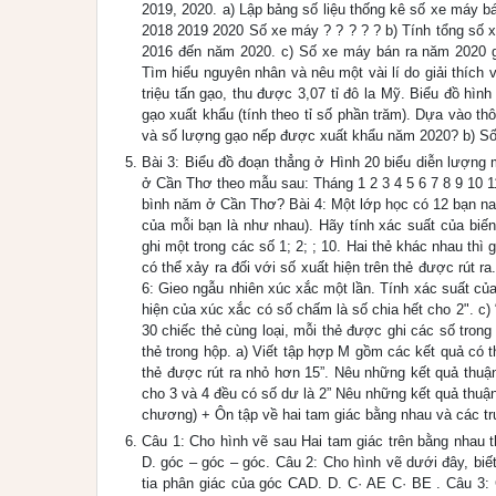
2019, 2020. a) Lập bảng số liệu thống kê số xe máy 
2018 2019 2020 Số xe máy ? ? ? ? ? b) Tính tổng số x
2016 đến năm 2020. c) Số xe máy bán ra năm 2020 g
Tìm hiểu nguyên nhân và nêu một vài lí do giải thích
triệu tấn gạo, thu được 3,07 tỉ đô la Mỹ. Biểu đồ hìn
gạo xuất khẩu (tính theo tỉ số phần trăm). Dựa vào thô
và số lượng gạo nếp được xuất khẩu năm 2020? b) Số 
Bài 3: Biểu đồ đoạn thẳng ở Hình 20 biểu diễn lượng 
ở Cần Thơ theo mẫu sau: Tháng 1 2 3 4 5 6 7 8 9 10 
bình năm ở Cần Thơ? Bài 4: Một lớp học có 12 bạn na
của mỗi bạn là như nhau). Hãy tính xác suất của biế
ghi một trong các số 1; 2; ; 10. Hai thẻ khác nhau thì
có thể xảy ra đối với số xuất hiện trên thẻ được rút ra
6: Gieo ngẫu nhiên xúc xắc một lần. Tính xác suất của
hiện của xúc xắc có số chấm là số chia hết cho 2". c)
30 chiếc thẻ cùng loại, mỗi thẻ được ghi các số trong
thẻ trong hộp. a) Viết tập hợp M gồm các kết quả có th
thẻ được rút ra nhỏ hơn 15”. Nêu những kết quả thuận l
cho 3 và 4 đều có số dư là 2” Nêu những kết quả thuậ
chương) + Ôn tập về hai tam giác bằng nhau và các 
Câu 1: Cho hình vẽ sau Hai tam giác trên bằng nhau 
D. góc – góc – góc. Câu 2: Cho hình vẽ dưới đây, b
tia phân giác của góc CAD. D. C· AE C· BE . Câu 3