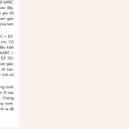
để ∆ABC
sau đây,
i góc kề
tam giác
 của tam
BC = EF.
8 cm, CA
iều kiện
o ΔABC =
· EF 70
tam giác
 vẽ sau:
 tính số
ứng minh
ểm D sao
). Chứng
ng minh:
ời ra đề