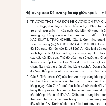
Nội dung text: Đề cương ôn tập giữa học kì II 
TRƯỜNG THCS PHÚ SƠN ĐỀ CƯƠNG ÔN TẬP GIỮA HỌ
1. Thu thập, phân loại và biểu diễn dữ liệu. Phân tích v
trò chơi đơn giản. 4. Xác suất của biến cố ngẫu nhiê
trường hợp bằng nhau của hai tam giác. B. MỘ
XÁC SUẤT I. TRẮC NGHIỆM Câu 1: Cân nặng của 6 b
Hoa Cân nặng (kg) 536 35,5 32,4 45,2 29,5 34,8 Cân nặ
dữ liệu sau, dữ liệu nào là số liệu? A. Xếp loại của
sách học sinh đạt học sinh giỏi của một lớp. D. Địa 
các dãy dữ liệu sau: Thủ đô của một số quốc gia Châ
tham quan sắp tới của lớp, Nam đã tìm kiếm một số đ
chọn. Nam đã thu thập dữ liệu bằng cách A. Quan sát.
đồ đoạn thẳng về phát triển dân số ở nước ta. Năm có 
Câu 6: Thân nhiệt (°C) của bạn An trong cùng khung g
liệu trên bằng cách nào? A. Xem tivi. B. Lập bảng hỏi
hằng ngày. Câu 7: Kết quả tìm hiểu về sở thích đối 
bảng thống kê và cho biết có bao nhiêu loại mức độ th
nào không phải là số liệu? A. Chiều cao trung bình của
thao yêu thích của các bạn trong lớp. D. Cân nặng của 
dãy số liệu? A. Danh sách một số loại trái cây: cam, x