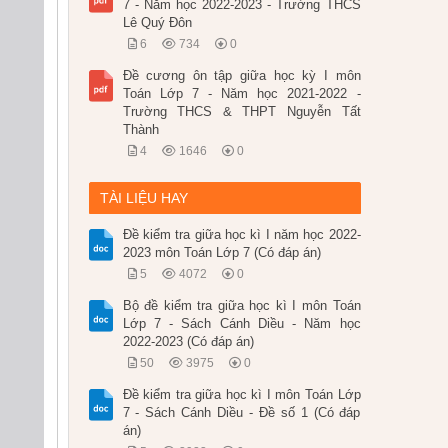
7 - Năm học 2022-2023 - Trường THCS
Lê Quý Đôn
6
734
0
Đề cương ôn tập giữa học kỳ I môn
Toán Lớp 7 - Năm học 2021-2022 -
Trường THCS & THPT Nguyễn Tất
Thành
4
1646
0
TÀI LIỆU HAY
Đề kiểm tra giữa học kì I năm học 2022-
2023 môn Toán Lớp 7 (Có đáp án)
5
4072
0
Bộ đề kiểm tra giữa học kì I môn Toán
Lớp 7 - Sách Cánh Diều - Năm học
2022-2023 (Có đáp án)
50
3975
0
Đề kiểm tra giữa học kì I môn Toán Lớp
7 - Sách Cánh Diều - Đề số 1 (Có đáp
án)