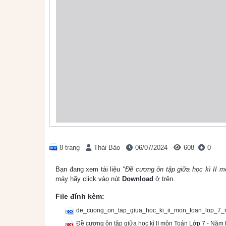
8 trang
Thái Bảo
06/07/2024
608
0
Bạn đang xem tài liệu
"Đề cương ôn tập giữa học kì II 
máy hãy click vào nút
Download
ở trên.
File đính kèm:
de_cuong_on_tap_giua_hoc_ki_ii_mon_toan_lop_7
Đề cương ôn tập giữa học kì II môn Toán Lớp 7 - Năm