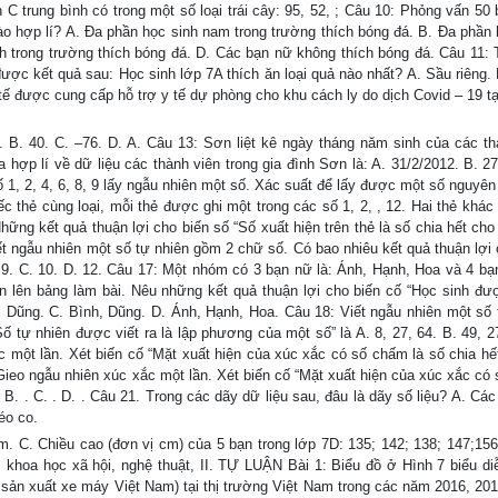
 C trung bình có trong một số loại trái cây: 95, 52, ; Câu 10: Phỏng vấn 50
nào hợp lí? A. Đa phần học sinh nam trong trường thích bóng đá. B. Đa phần 
h trong trường thích bóng đá. D. Các bạn nữ không thích bóng đá. Câu 11: 
 được kết quả sau: Học sinh lớp 7A thích ăn loại quả nào nhất? A. Sầu riêng.
 tế được cung cấp hỗ trợ y tế dự phòng cho khu cách ly do dịch Covid – 19 tạ
6. B. 40. C. –76. D. A. Câu 13: Sơn liệt kê ngày tháng năm sinh của các th
ưa hợp lí về dữ liệu các thành viên trong gia đình Sơn là: A. 31/2/2012. B. 2
1, 2, 4, 6, 8, 9 lấy ngẫu nhiên một số. Xác suất để lấy được một số nguyên t
iếc thẻ cùng loại, mỗi thẻ được ghi một trong các số 1, 2, , 12. Hai thẻ khác
ững kết quả thuận lợi cho biến số “Số xuất hiện trên thẻ là số chia hết cho 
 Viết ngẫu nhiên một số tự nhiên gồm 2 chữ số. Có bao nhiêu kết quả thuận lợi
B. 9. C. 10. D. 12. Câu 17: Một nhóm có 3 bạn nữ là: Ánh, Hạnh, Hoa và 4 bạ
n lên bảng làm bài. Nêu những kết quả thuận lợi cho biến cố “Học sinh đượ
, Dũng. C. Bình, Dũng. D. Ánh, Hạnh, Hoa. Câu 18: Viết ngẫu nhiên một số 
ố tự nhiên được viết ra là lập phương của một số” là A. 8, 27, 64. B. 49, 27
c một lần. Xét biến cố “Mặt xuất hiện của xúc xắc có số chấm là số chia hết
: Gieo ngẫu nhiên xúc xắc một lần. Xét biến cố “Mặt xuất hiện của xúc xắc c
. B. . C. . D. . Câu 21. Trong các dãy dữ liệu sau, đâu là dãy số liệu? A. Các
éo co.
. C. Chiều cao (đơn vị cm) của 5 bạn trong lớp 7D: 135; 142; 138; 147;156
 khoa học xã hội, nghệ thuật, II. TỰ LUẬN Bài 1: Biểu đồ ở Hình 7 biểu di
sản xuất xe máy Việt Nam) tại thị trường Việt Nam trong các năm 2016, 201