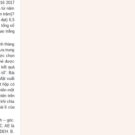
016 2017
n từ năm
n trăm)?
đạt) 6,5
 tổng số
gạo trắng
nh tháng
ưa trung
ược chọn
thẻ được
c kết quả
 tố”. Bài
Mặt xuất
t hộp có
hiên một
hiện trên
 khi chia
ài 6 của
h – góc.
C. AE là
∆DEH. B.