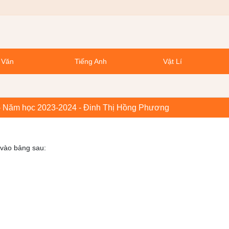
 Văn
Tiếng Anh
Vật Lí
7 - Năm học 2023-2024 - Đinh Thị Hồng Phương
 vào bảng sau: