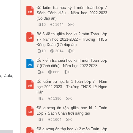
Đề kiểm tra học kỳ I môn Toán Lớp 7
Sách Cánh diều - Năm học 2022-2023
(Có đáp án)
10
1644
0
Bộ 5 đề thi giữa học kì 2 môn Toán Lớp
7 - Năm học 2021-2022 - Trường THCS
Đông Xuân (Có đáp án)
10
2014
0
Đề kiểm tra cuối học kì II môn Toán Lớp
7 (Cánh diều) - Năm học 2022-2023
4
686
0
, Zalo,
Đề kiểm tra học kì 1 Toán Lớp 7 - Năm
học 2022-2023 - Trường THCS Lê Ngọc
Hân
2
1390
0
Đề cương ôn tập giữa học kì 2 Toán
Lớp 7 Sách Chân trời sáng tạo
7
1604
0
Đề cương ôn tập học kì 2 môn Toán Lớp