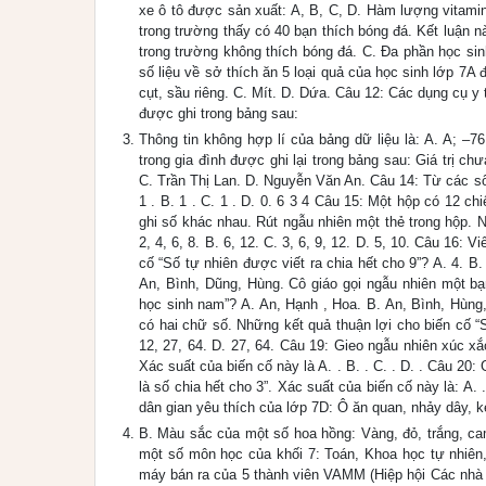
xe ô tô được sản xuất: A, B, C, D. Hàm lượng vitamin
trong trường thấy có 40 bạn thích bóng đá. Kết luận 
trong trường không thích bóng đá. C. Đa phần học sin
số liệu về sở thích ăn 5 loại quả của học sinh lớp 7A
cụt, sầu riêng. C. Mít. D. Dứa. Câu 12: Các dụng cụ y
được ghi trong bảng sau:
Thông tin không hợp lí của bảng dữ liệu là: A. A; –7
trong gia đình được ghi lại trong bảng sau: Giá trị ch
C. Trần Thị Lan. D. Nguyễn Văn An. Câu 14: Từ các số 
1 . B. 1 . C. 1 . D. 0. 6 3 4 Câu 15: Một hộp có 12 ch
ghi số khác nhau. Rút ngẫu nhiên một thẻ trong hộp. Nh
2, 4, 6, 8. B. 6, 12. C. 3, 6, 9, 12. D. 5, 10. Câu 16:
cố “Số tự nhiên được viết ra chia hết cho 9”? A. 4. 
An, Bình, Dũng, Hùng. Cô giáo gọi ngẫu nhiên một bạ
học sinh nam”? A. An, Hạnh , Hoa. B. An, Bình, Hùng
có hai chữ số. Những kết quả thuận lợi cho biến cố “S
12, 27, 64. D. 27, 64. Câu 19: Gieo ngẫu nhiên xúc xắ
Xác suất của biến cố này là A. . B. . C. . D. . Câu 20
là số chia hết cho 3”. Xác suất của biến cố này là: A. 
dân gian yêu thích của lớp 7D: Ô ăn quan, nhảy dây, k
B. Màu sắc của một số hoa hồng: Vàng, đỏ, trắng, cam
một số môn học của khối 7: Toán, Khoa học tự nhiên,
máy bán ra của 5 thành viên VAMM (Hiệp hội Các nhà 