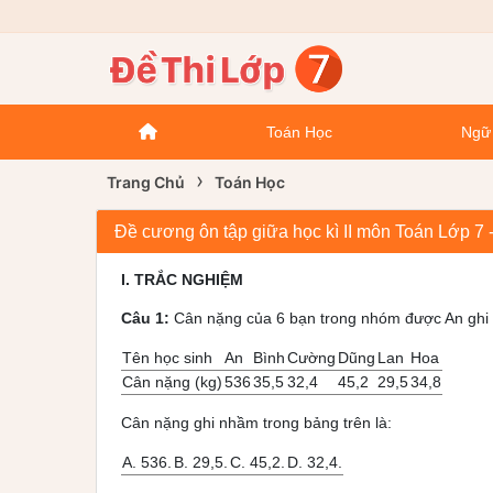
Toán Học
Ngữ
›
Trang Chủ
Toán Học
Đề cương ôn tập giữa học kì II môn Toán Lớp 
I. TRẮC NGHIỆM
Câu 1:
Cân nặng của 6 bạn trong nhóm được An ghi
Tên học sinh
An
Bình
Cường
Dũng
Lan
Hoa
Cân nặng (kg)
536
35,5
32,4
45,2
29,5
34,8
Cân nặng ghi nhầm trong bảng trên là:
A. 536.
B. 29,5.
C. 45,2.
D. 32,4.