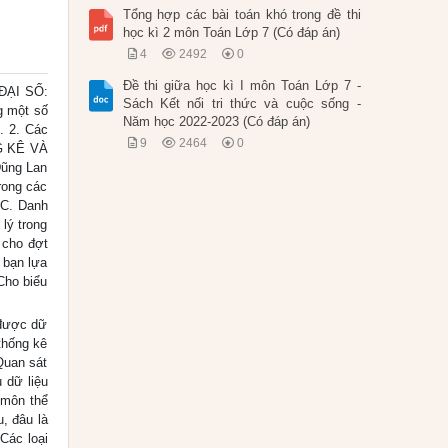
Tổng hợp các bài toán khó trong đề thi
học kì 2 môn Toán Lớp 7 (Có đáp án)
4
2492
0
Đề thi giữa học kì I môn Toán Lớp 7 -
ĐẠI SỐ:
Sách Kết nối tri thức và cuộc sống -
ng một số
Năm học 2022-2023 (Có đáp án)
. 2. Các
9
2464
0
G KÊ VÀ
Dũng Lan
rong các
 C. Danh
lý trong
 cho đợt
 bạn lựa
Cho biểu
 được dữ
thống kê
Quan sát
 dữ liệu
c môn thể
u, đâu là
 Các loại