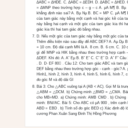
∆ABC = ∆HDE. C. ∆ABC = ∆EDH. D. ∆ABC = ∆HED. Câ
= ∆MNP theo trường hợp c – g – c A. µA M¶ B. Bµ
khẳng định nào sai? A. Bµ Nµ B. BC = MP C. µA M¶ D
của tam giác này bằng một cạnh và hai góc kề của ta
này bằng hai cạnh và một góc của tam giác kia thì h
giác kia thì hai tam giác đó bằng nhau.
D. Nếu một góc của tam giác này bằng một góc của ta
Thêm điều kiện nào sau đây để ABC DEF? A. Aµ Dµ B
= 10 cm. Độ dài cạnh MN là A. 8 cm. B. 6 cm. C. 10
gì để MNP và HIK bằng nhau theo trường hợp cạnh –
ΔDEF. Khi đó: A. Aˆ Eµ B. Bˆ Eˆ C. Cˆ Eˆ D. Aˆ Fˆ Câ
. D. D· EF 80 . Câu 12: Cho tam giác ABC và tam gi
DEF bằng nhau theo trường hợp góc - cạnh - góc? A. µ
Hình1, hình 2, hình 3, hình 4, hình 5, hình 6, hình 
đo góc M và độ dài GI
Bài 3: Cho △ABC vuông tại A (AB < AC). Gọi M là tru
△ABM = △DCM. b) Chứng minh △BMD = △CMA. Bài 4: C
cho MB=MD. a) Chứng minh: AMB CMD . b) Chứng mi
minh: BN//AC. Bài 5: Cho ABC có µA 900 , trên cạnh
ABD = EBD . b) Tính số đo góc BED c) Xác định độ l
cương Phan Xuân Sang Đinh Thị Hồng Phương