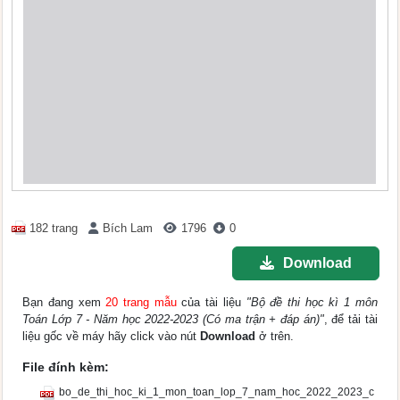
182 trang
Bích Lam
1796
0
Download
Bạn đang xem
20 trang mẫu
của tài liệu
"Bộ đề thi học kì 1 môn
Toán Lớp 7 - Năm học 2022-2023 (Có ma trận + đáp án)"
, để tải tài
liệu gốc về máy hãy click vào nút
Download
ở trên.
File đính kèm:
bo_de_thi_hoc_ki_1_mon_toan_lop_7_nam_hoc_2022_2023_c