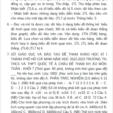
đồng vị, cặp góc so le trong. Thu thập, 1TL Thu thập phân loại,
Nhận biết: (TL6 a, và tổ biểu diễn dữ b) 5 chức dữ liệu theo các
– Nhận biết được những dạng biểu diễn khác 1TL liệu tiêu chí
cho nhau cho một tập dữ liệu. (TL7 a) trước Thông hiểu: 5
– Đọc và mô tả được các dữ liệu ở dạng biểu đồ thống kê: biểu
đồ hình quạt tròn (pie chart); Mô tả và biểu biểu đồ đoạn thẳng
(line graph). diễn dữ liệu trên các Vận dụng: 1TN (TN8) bảng,
biểu đồ -Lựa chọn và biểu diễn được dữ liệu vào bảng, biểu đồ
thích hợp ở dạng biểu đồ hình quạt tròn, 1TL 1TL biểu đồ đoạn
thẳng. (TL4) (TL7 b) 6
SỞ GIÁO DỤC VÀ ĐÀO TẠO ĐỀ THAM KHẢO HỌC KÌ I
THÀNH PHỐ HỒ CHÍ MINH NĂM HỌC 2022-2023 TRƯỜNG TH,
THCS VÀ THPT QUỐC TẾ Á CHÂU ĐỀ THAM KH ẢO MÔN:
TOÁN - KHỐI 7 (Thời gian: 90 phút, không tính thời gian giao đề)
___ Họ tên học sinh: Lớp: SBD: (Học sinh lưu ý làm bài trên giấy
thi, không làm trên đề) A. PHẦN TRẮC NGHIỆM (3,0 điểm) 6 21
Câu 1. (NB) Kết quả của phép tính − . là 7 12 3 3 2 2 A. B. − C.
D. − 2 2 3 3 Câu 2. (NB) Số x9 không phải kết quả của phép tính
nào sau đây: A. x10 : xx (≠ 0) B. xx54. 3 C. xx33. D. x 3 Câu 3.
(NB) Căn bậc hai số học của 36 là A. 6 B. ±6 C. 18 D. 72 Câu 4.
(NB) Cho hình lập phương có các kích thước như hình vẽ. Diện
tích xung quanh của hình lập phương đó là 40 cm A. 6400cm2 B.
160cm2 C. 9600cm2 D. 64000cm2 Câu 5. (NB) Thể tích hình hộp