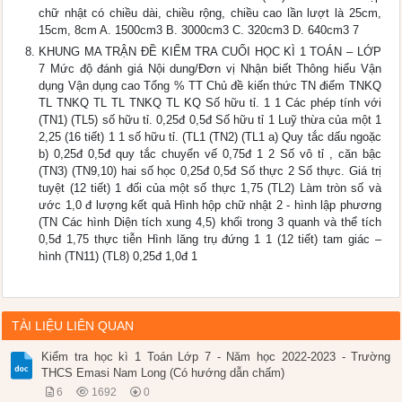
chữ nhật có chiều dài, chiều rộng, chiều cao lần lượt là 25cm,
15cm, 8cm A. 1500cm3 B. 3000cm3 C. 320cm3 D. 640cm3 7
KHUNG MA TRẬN ĐỀ KIỂM TRA CUỐI HỌC KÌ 1 TOÁN – LỚP
7 Mức độ đánh giá Nội dung/Đơn vị Nhận biết Thông hiểu Vận
dụng Vận dụng cao Tổng % TT Chủ đề kiến thức TN điểm TNKQ
TL TNKQ TL TL TNKQ TL KQ Số hữu tỉ. 1 1 Các phép tính với
(TN1) (TL5) số hữu tỉ. 0,25đ 0,5đ Số hữu tỉ 1 Luỹ thừa của một 1
2,25 (16 tiết) 1 1 số hữu tỉ. (TL1 (TN2) (TL1 a) Quy tắc dấu ngoặc
b) 0,25đ 0,5đ quy tắc chuyển vế 0,75đ 1 2 Số vô tỉ , căn bậc
(TN3) (TN9,10) hai số học 0,25đ 0,5đ Số thực 2 Số thực. Giá trị
tuyệt (12 tiết) 1 đối của một số thực 1,75 (TL2) Làm tròn số và
ước 1,0 đ lượng kết quả Hình hộp chữ nhật 2 - hình lập phương
(TN Các hình Diện tích xung 4,5) khối trong 3 quanh và thể tích
0,5đ 1,75 thực tiễn Hình lăng trụ đứng 1 1 (12 tiết) tam giác –
hình (TN11) (TL8) 0,25đ 1,0đ 1
TÀI LIỆU LIÊN QUAN
Kiểm tra học kì 1 Toán Lớp 7 - Năm học 2022-2023 - Trường
THCS Emasi Nam Long (Có hướng dẫn chấm)
6
1692
0