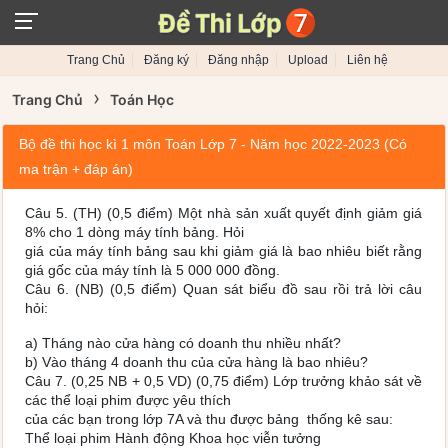
Trang Chủ
Đăng ký
Đăng nhập
Upload
Liên hệ
›
Trang Chủ
Toán Học
Bộ đề thi học kì 1 môn Toán Lớp 7 - Năm học 2022-2023 (Có
ma trận + đáp án)
Câu 5. (TH) (0,5 điểm) Một nhà sản xuất quyết định giảm giá
8% cho 1 dòng máy tính bảng. Hỏi
giá của máy tính bảng sau khi giảm giá là bao nhiêu biết rằng
giá gốc của máy tính là 5 000 000 đồng.
Câu 6. (NB) (0,5 điểm) Quan sát biểu đồ sau rồi trả lời câu
hỏi:
a) Tháng nào cửa hàng có doanh thu nhiều nhất?
b) Vào tháng 4 doanh thu của cửa hàng là bao nhiêu?
Câu 7. (0,25 NB + 0,5 VD) (0,75 điểm) Lớp trưởng khảo sát về
các thể loại phim được yêu thích
của các bạn trong lớp 7A và thu được bảng thống kê sau:
Thể loại phim Hành động Khoa học viễn tưởng