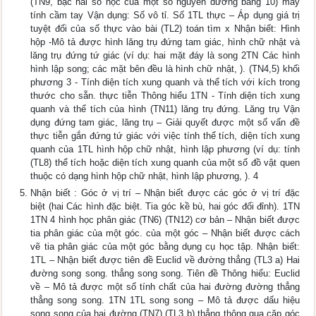
(TN9, bậc hai số học của một số nguyên dương bằng 10) máy
tính cầm tay Vận dụng: Số vô tỉ. Số 1TL thực – Áp dụng giá trị
tuyệt đối của số thực vào bài (TL2) toán tìm x Nhận biết: Hình
hộp -Mô tả được hình lăng trụ đứng tam giác, hình chữ nhật và
lăng trụ đứng tứ giác (ví dụ: hai mặt đáy là song 2TN Các hình
hình lập song; các mặt bên đều là hình chữ nhật, ). (TN4,5) khối
phương 3 - Tính diện tích xung quanh và thể tích với kích trong
thước cho sẵn. thực tiễn Thông hiểu 1TN - Tính diện tích xung
quanh và thể tích của hình (TN11) lăng trụ đứng. Lăng trụ Vận
dụng đứng tam giác, lăng trụ – Giải quyết được một số vấn đề
thực tiễn gắn đứng tứ giác với việc tính thể tích, diện tích xung
quanh của 1TL hình hộp chữ nhật, hình lập phương (ví dụ: tính
(TL8) thể tích hoặc diện tích xung quanh của một số đồ vật quen
thuộc có dạng hình hộp chữ nhật, hình lập phương, ). 4
Nhận biết : Góc ở vị trí – Nhận biết được các góc ở vị trí đặc
biệt (hai Các hình đặc biệt. Tia góc kề bù, hai góc đối đỉnh). 1TN
1TN 4 hình học phân giác (TN6) (TN12) cơ bản – Nhận biết được
tia phân giác của một góc. của một góc – Nhận biết được cách
vẽ tia phân giác của một góc bằng dụng cụ học tập. Nhận biết:
1TL – Nhận biết được tiên đề Euclid về đường thẳng (TL3 a) Hai
đường song song. thẳng song song. Tiên đề Thông hiểu: Euclid
về – Mô tả được một số tính chất của hai đường đường thẳng
thẳng song song. 1TN 1TL song song – Mô tả được dấu hiệu
song song của hai đường (TN7) (TL3 b) thẳng thông qua cặp góc