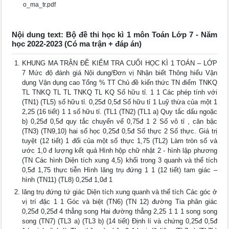
o_ma_tr.pdf
Nội dung text: Bộ đề thi học kì 1 môn Toán Lớp 7 - Năm
học 2022-2023 (Có ma trận + đáp án)
KHUNG MA TRẬN ĐỀ KIỂM TRA CUỐI HỌC KÌ 1 TOÁN – LỚP
7 Mức độ đánh giá Nội dung/Đơn vị Nhận biết Thông hiểu Vận
dụng Vận dụng cao Tổng % TT Chủ đề kiến thức TN điểm TNKQ
TL TNKQ TL TL TNKQ TL KQ Số hữu tỉ. 1 1 Các phép tính với
(TN1) (TL5) số hữu tỉ. 0,25đ 0,5đ Số hữu tỉ 1 Luỹ thừa của một 1
2,25 (16 tiết) 1 1 số hữu tỉ. (TL1 (TN2) (TL1 a) Quy tắc dấu ngoặc
b) 0,25đ 0,5đ quy tắc chuyển vế 0,75đ 1 2 Số vô tỉ , căn bậc
(TN3) (TN9,10) hai số học 0,25đ 0,5đ Số thực 2 Số thực. Giá trị
tuyệt (12 tiết) 1 đối của một số thực 1,75 (TL2) Làm tròn số và
ước 1,0 đ lượng kết quả Hình hộp chữ nhật 2 - hình lập phương
(TN Các hình Diện tích xung 4,5) khối trong 3 quanh và thể tích
0,5đ 1,75 thực tiễn Hình lăng trụ đứng 1 1 (12 tiết) tam giác –
hình (TN11) (TL8) 0,25đ 1,0đ 1
lăng trụ đứng tứ giác Diện tích xung quanh và thể tích Các góc ở
vị trí đặc 1 1 Góc và biệt (TN6) (TN 12) đường Tia phân giác
0,25đ 0,25đ 4 thẳng song Hai đường thẳng 2,25 1 1 1 song song
song (TN7) (TL3 a) (TL3 b) (14 tiết) Định lí và chứng 0,25đ 0,5đ