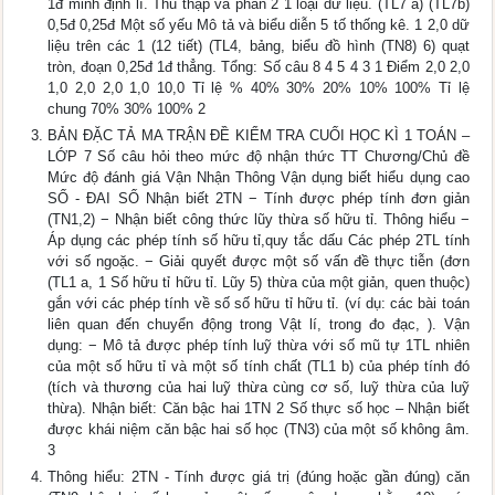
1đ minh định lí. Thu thập và phân 2 1 loại dữ liệu. (TL7 a) (TL7b)
0,5đ 0,25đ Một số yếu Mô tả và biểu diễn 5 tố thống kê. 1 2,0 dữ
liệu trên các 1 (12 tiết) (TL4, bảng, biểu đồ hình (TN8) 6) quạt
tròn, đoạn 0,25đ 1đ thẳng. Tổng: Số câu 8 4 5 4 3 1 Điểm 2,0 2,0
1,0 2,0 2,0 1,0 10,0 Tỉ lệ % 40% 30% 20% 10% 100% Tỉ lệ
chung 70% 30% 100% 2
BẢN ĐẶC TẢ MA TRẬN ĐỀ KIỂM TRA CUỐI HỌC KÌ 1 TOÁN –
LỚP 7 Số câu hỏi theo mức độ nhận thức TT Chương/Chủ đề
Mức độ đánh giá Vận Nhận Thông Vận dụng biết hiểu dụng cao
SỐ - ĐAI SỐ Nhận biết 2TN − Tính được phép tính đơn giản
(TN1,2) − Nhận biết công thức lũy thừa số hữu tỉ. Thông hiểu −
Áp dụng các phép tính số hữu tỉ,quy tắc dấu Các phép 2TL tính
với số ngoặc. − Giải quyết được một số vấn đề thực tiễn (đơn
(TL1 a, 1 Số hữu tỉ hữu tỉ. Lũy 5) thừa của một giản, quen thuộc)
gắn với các phép tính về số số hữu tỉ hữu tỉ. (ví dụ: các bài toán
liên quan đến chuyển động trong Vật lí, trong đo đạc, ). Vận
dụng: − Mô tả được phép tính luỹ thừa với số mũ tự 1TL nhiên
của một số hữu tỉ và một số tính chất (TL1 b) của phép tính đó
(tích và thương của hai luỹ thừa cùng cơ số, luỹ thừa của luỹ
thừa). Nhận biết: Căn bậc hai 1TN 2 Số thực số học – Nhận biết
được khái niệm căn bậc hai số học (TN3) của một số không âm.
3
Thông hiểu: 2TN - Tính được giá trị (đúng hoặc gần đúng) căn